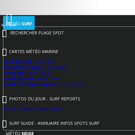
MÉTÉO
SURF
ALLO
SURF
RECHERCHER PLAGE SPOT
CARTES MÉTÉO MARINE
Vent 16 jours
- GFS 27km
Pressions 16 jours
- GFS 27km
Houle 96h
- WW3 16km
Houle 16 jours
- WW3 27km
Houle Full Check 10 jours
- FULLCHECK
PHOTOS DU JOUR - SURF REPORTS
Poster un Wave / Wind Report
SURF GUIDE - ANNUAIRE INFOS SPOTS SURF
MÉTÉO
NEIGE