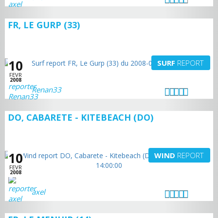
FR, LE GURP (33)
10
SURF
REPORT
FEVR
2008
Renan33
DO, CABARETE - KITEBEACH (DO)
10
WIND
REPORT
FEVR
2008
axel