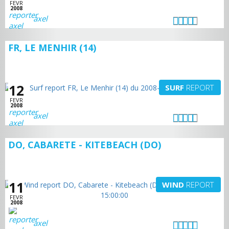
FEVR
2008
axel
FR, LE MENHIR (14)
12
SURF
REPORT
FEVR
2008
axel
DO, CABARETE - KITEBEACH (DO)
11
WIND
REPORT
FEVR
2008
axel