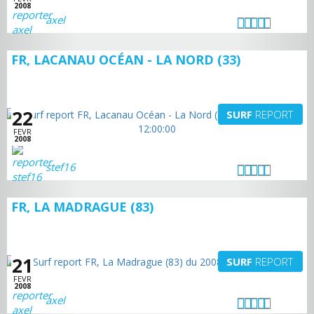
2008
axel
FR, LACANAU OCÉAN - LA NORD (33)
22
SURF
REPORT
FEVR
2008
stef16
FR, LA MADRAGUE (83)
21
SURF
REPORT
FEVR
2008
axel