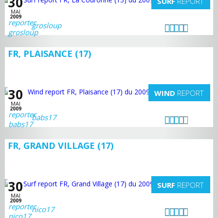
30
SURF
REPORT
MAI
2009
grosloup
FR, PLAISANCE (17)
30
WIND
REPORT
MAI
2009
babs17
FR, GRAND VILLAGE (17)
30
SURF
REPORT
MAI
2009
nico17