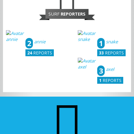
SURF
REPORTERS
2
1
annie
snake
24
REPORTS
33
REPORTS
3
axel
1
REPORTS