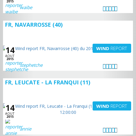
2015
waibe
FR, NAVARROSSE (40)
14
WIND
REPORT
AOUT
2015
stephetche
FR, LEUCATE - LA FRANQUI (11)
14
WIND
REPORT
AOUT
2015
annie