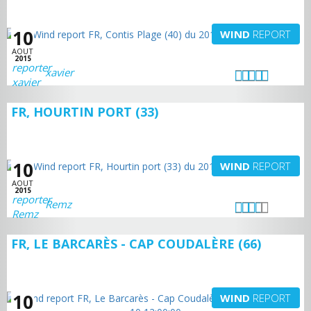
10
WIND
REPORT
AOUT
2015
xavier
FR, HOURTIN PORT (33)
10
WIND
REPORT
AOUT
2015
Remz
FR, LE BARCARÈS - CAP COUDALÈRE (66)
10
WIND
REPORT