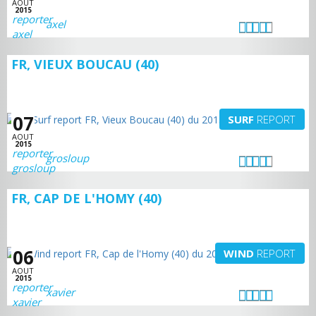
AOUT
2015
axel
FR, VIEUX BOUCAU (40)
07
SURF
REPORT
AOUT
2015
grosloup
FR, CAP DE L'HOMY (40)
06
WIND
REPORT
AOUT
2015
xavier