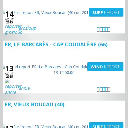
14
SURF
REPORT
AOUT
2015
grosloup
FR, LE BARCARÈS - CAP COUDALÈRE (66)
13
WIND
REPORT
AOUT
2015
annie
FR, VIEUX BOUCAU (40)
SURF
REPORT