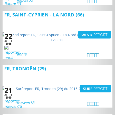
Raptor33
FR, SAINT-CYPRIEN - LA NORD (66)
22
WIND
REPORT
AOUT
2015
annie
FR, TRONOËN (29)
21
SURF
REPORT
AOUT
2015
mewen18