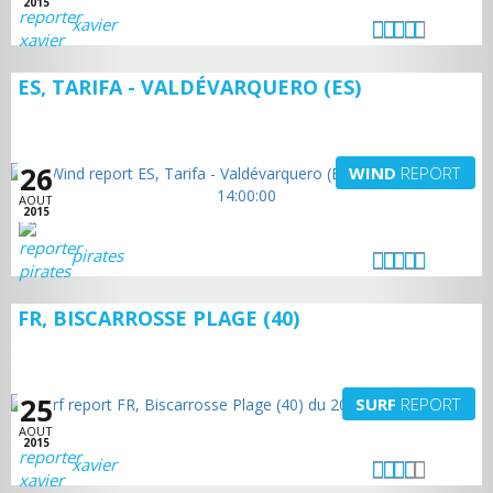
2015
xavier
ES, TARIFA - VALDÉVARQUERO (ES)
26
WIND
REPORT
AOUT
2015
pirates
FR, BISCARROSSE PLAGE (40)
25
SURF
REPORT
AOUT
2015
xavier