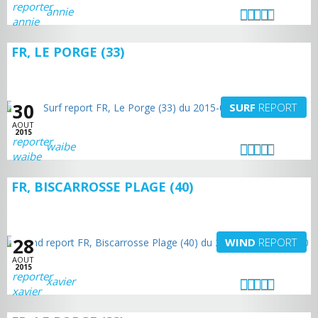
annie
FR, LE PORGE (33)
30
SURF
REPORT
AOUT
2015
waibe
FR, BISCARROSSE PLAGE (40)
28
WIND
REPORT
AOUT
2015
xavier