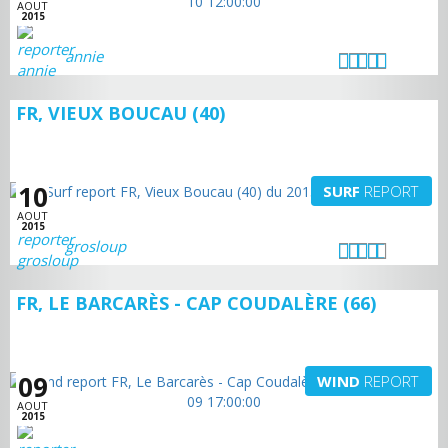
AOUT
2015
annie
FR, VIEUX BOUCAU (40)
10
SURF
REPORT
AOUT
2015
grosloup
FR, LE BARCARÈS - CAP COUDALÈRE (66)
09
WIND
REPORT
AOUT
2015