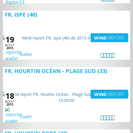
FR, ISPE (40)
19
WIND
REPORT
AOUT
2015
waibe
FR, HOURTIN OCÉAN - PLAGE SUD (33)
18
WIND
REPORT
AOUT
2015
snake