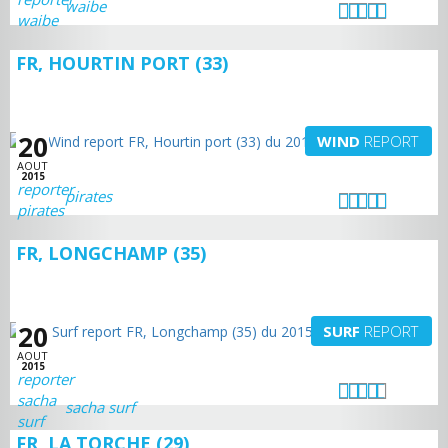
waibe
FR, HOURTIN PORT (33)
20
WIND
REPORT
AOUT
2015
pirates
FR, LONGCHAMP (35)
20
SURF
REPORT
AOUT
2015
sacha surf
FR, LA TORCHE (29)