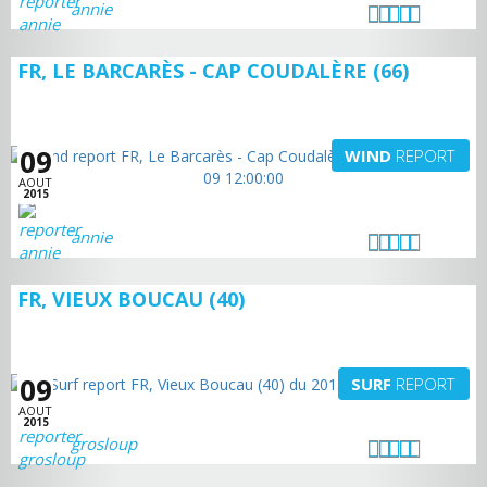
annie
FR, LE BARCARÈS - CAP COUDALÈRE (66)
09
WIND
REPORT
AOUT
2015
annie
FR, VIEUX BOUCAU (40)
09
SURF
REPORT
AOUT
2015
grosloup