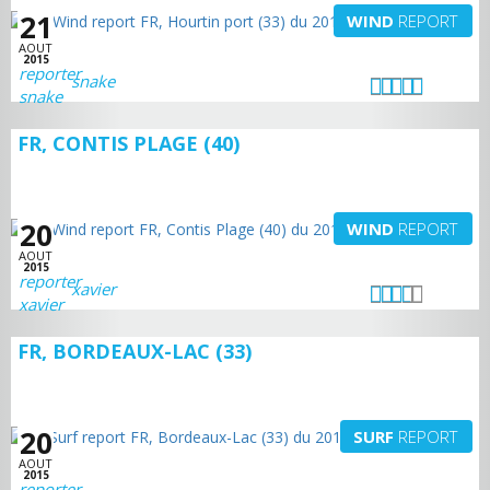
21
WIND
REPORT
AOUT
2015
snake
FR, CONTIS PLAGE (40)
20
WIND
REPORT
AOUT
2015
xavier
FR, BORDEAUX-LAC (33)
20
SURF
REPORT
AOUT
2015