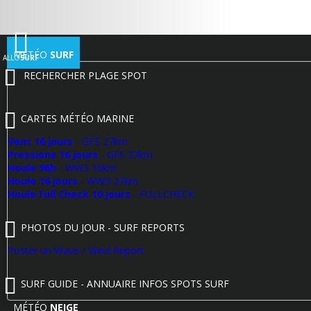
MÉTÉO
SURF
ALLO
SURF
RECHERCHER PLAGE SPOT
CARTES MÉTÉO MARINE
Vent 16 jours
- GFS 27km
Pressions 16 jours
- GFS 27km
Houle 96h
- WW3 16km
Houle 16 jours
- WW3 27km
Houle Full Check 10 jours
- FULLCHECK
PHOTOS DU JOUR - SURF REPORTS
Poster un Wave / Wind Report
SURF GUIDE - ANNUAIRE INFOS SPOTS SURF
MÉTÉO
NEIGE