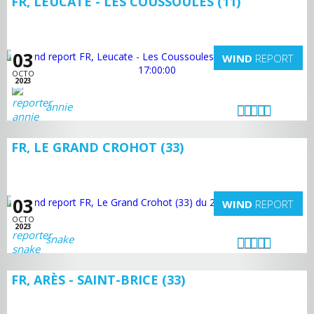
FR, LEUCATE - LES COUSSOULES (11)
03
WIND
REPORT
OCTO
2023
annie
FR, LE GRAND CROHOT (33)
03
WIND
REPORT
OCTO
2023
snake
FR, ARÈS - SAINT-BRICE (33)