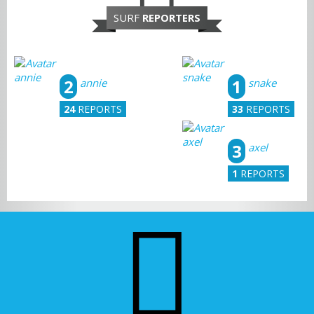
SURF
REPORTERS
2
1
annie
snake
24
REPORTS
33
REPORTS
3
axel
1
REPORTS