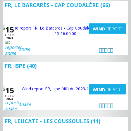
FR, LE BARCARÈS - CAP COUDALÈRE (66)
15
WIND
REPORT
OCTO
2023
annie
FR, ISPE (40)
15
WIND
REPORT
OCTO
2023
snake
FR, LEUCATE - LES COUSSOULES (11)