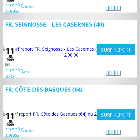
2009
patass
FR, SEIGNOSSE - LES CASERNES (40)
11
SURF
REPORT
JUIN
2009
axel
FR, CÔTE DES BASQUES (64)
11
SURF
REPORT
JUIN
2009
patass