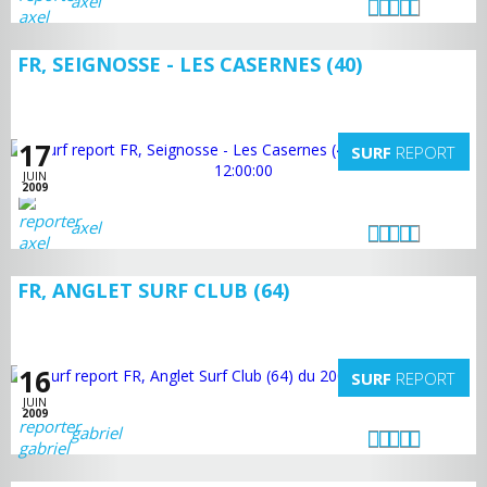
axel
FR, SEIGNOSSE - LES CASERNES (40)
17
SURF
REPORT
JUIN
2009
axel
FR, ANGLET SURF CLUB (64)
16
SURF
REPORT
JUIN
2009
gabriel