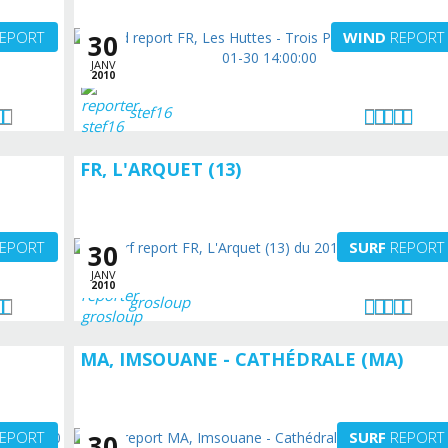
EPORT
WIND
REPORT
30
JANV
2010
stef16
FR, L'ARQUET (13)
EPORT
SURF
REPORT
30
JANV
2010
grosloup
MA, IMSOUANE - CATHÉDRALE (MA)
EPORT
SURF
REPORT
30