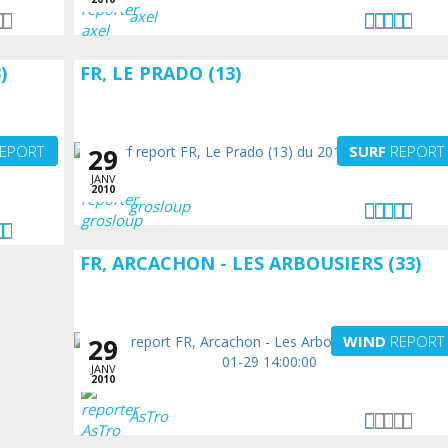
axel
)
FR, LE PRADO (13)
EPORT
SURF
REPORT
29
JANV
2010
grosloup
FR, ARCACHON - LES ARBOUSIERS (33)
WIND
REPORT
29
JANV
2010
AsTro