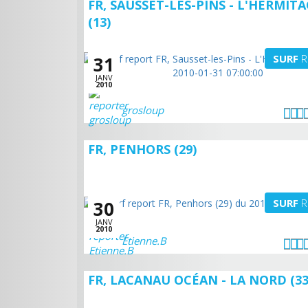
FR, SAUSSET-LES-PINS - L'HERMIT
(13)
SURF
R
31
JANV
2010
grosloup
FR, PENHORS (29)
SURF
R
30
JANV
2010
Etienne.B
FR, LACANAU OCÉAN - LA NORD (33