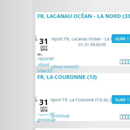
FR, LACANAU OCÉAN - LA NORD (33
SURF
R
31
JANV
2010
shoot man33
FR, LA COURONNE (13)
SURF
R
31
JANV
2010
grosloup