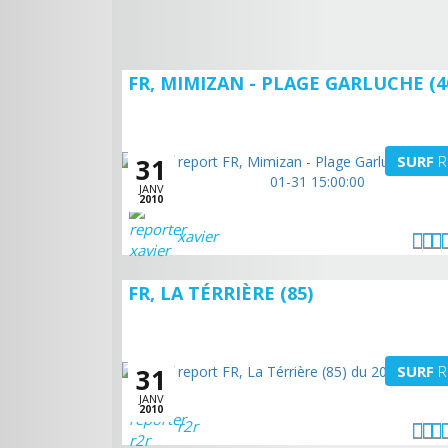
FR, MIMIZAN - PLAGE GARLUCHE (4
SURF
R
31
JANV
2010
xavier
FR, LA TÉRRIÈRE (85)
SURF
R
31
JANV
2010
r2r