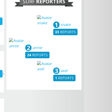
SURF
REPORTERS
1
snake
33
REPORTS
2
annie
24
REPORTS
3
axel
1
REPORTS