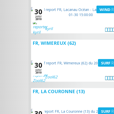
WIND
R
30
JANV
2010
kyril
FR, WIMEREUX (62)
SURF
R
30
JANV
2010
Zool62
FR, LA COURONNE (13)
SURF
R
30