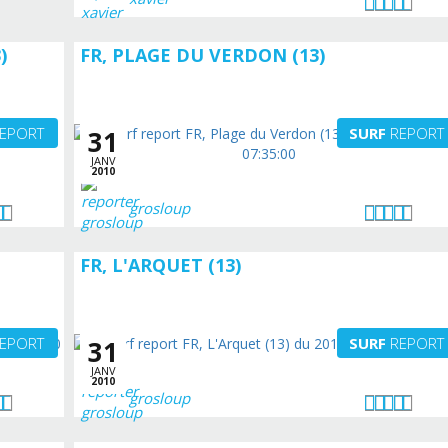
)
FR, PLAGE DU VERDON (13)
EPORT
SURF
REPORT
31
JANV
2010
grosloup
FR, L'ARQUET (13)
EPORT
SURF
REPORT
31
JANV
2010
grosloup