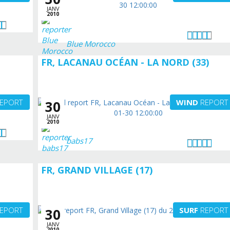
JANV
2010
Blue Morocco
FR, LACANAU OCÉAN - LA NORD (33)
EPORT
WIND
REPORT
30
JANV
2010
babs17
FR, GRAND VILLAGE (17)
EPORT
SURF
REPORT
30
JANV
2010