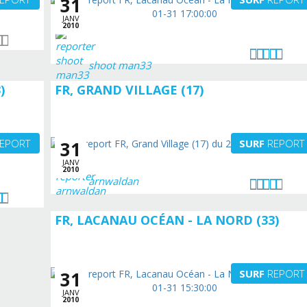
31
JANV
2010
shoot man33
)
FR, GRAND VILLAGE (17)
EPORT
SURF
REPORT
31
JANV
2010
arnwaldan
FR, LACANAU OCÉAN - LA NORD (33)
SURF
REPORT
31
JANV
2010