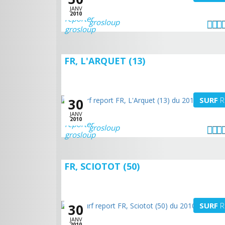
JANV
2010
grosloup
FR, L'ARQUET (13)
SURF
R
30
JANV
2010
grosloup
FR, SCIOTOT (50)
SURF
R
30
JANV
2010