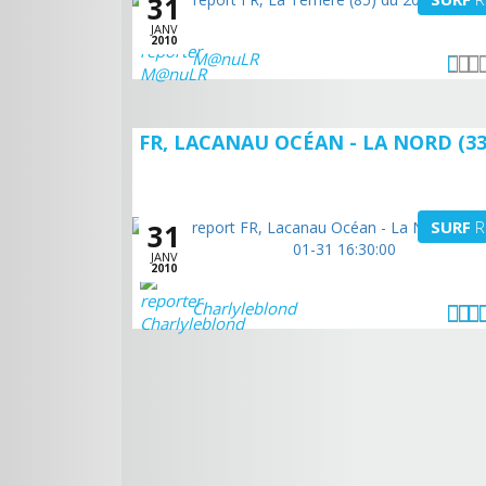
31
JANV
2010
M@nuLR
FR, LACANAU OCÉAN - LA NORD (33
SURF
R
31
JANV
2010
Charlyleblond