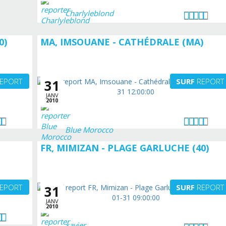
Charlyleblond
0)
MA, IMSOUANE - CATHÉDRALE (MA)
EPORT
SURF
REPORT
31
JANV
2010
Blue Morocco
FR, MIMIZAN - PLAGE GARLUCHE (40)
EPORT
SURF
REPORT
31
JANV
2010
xavier