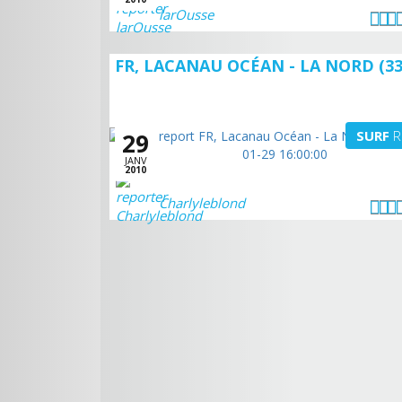
larOusse
FR, LACANAU OCÉAN - LA NORD (33
SURF
R
29
JANV
2010
Charlyleblond