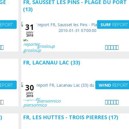
AGE
FR, SAUSSET LES PINS - PLAGE DU PORT
(13)
EPORT
SURF
REPORT
31
JANV
2010
grosloup
FR, LACANAU LAC (33)
EPORT
WIND
REPORT
30
JANV
2010
piersonnico
)
FR, LES HUTTES - TROIS PIERRES (17)