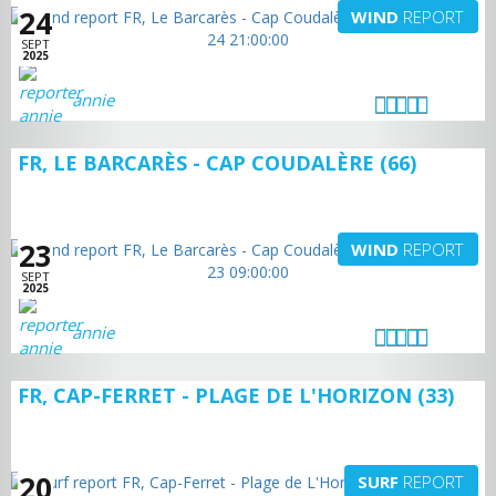
24
WIND
REPORT
SEPT
2025
annie
FR, LE BARCARÈS - CAP COUDALÈRE (66)
23
WIND
REPORT
SEPT
2025
annie
FR, CAP-FERRET - PLAGE DE L'HORIZON (33)
20
SURF
REPORT