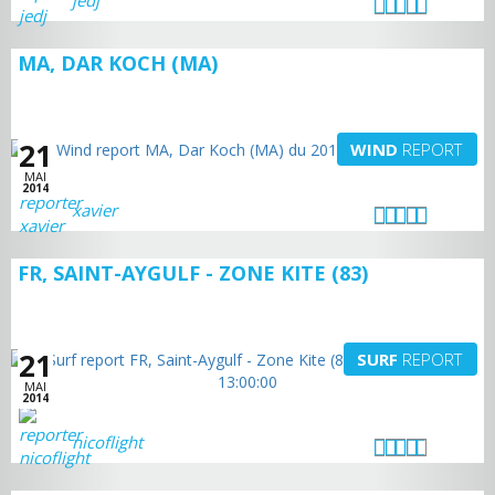
jedj
MA, DAR KOCH (MA)
21
WIND
REPORT
MAI
2014
xavier
FR, SAINT-AYGULF - ZONE KITE (83)
21
SURF
REPORT
MAI
2014
nicoflight