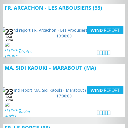
FR, ARCACHON - LES ARBOUSIERS (33)
23
WIND
REPORT
MAI
2014
pirates
MA, SIDI KAOUKI - MARABOUT (MA)
23
WIND
REPORT
MAI
2014
xavier
FR, LE PORGE (33)