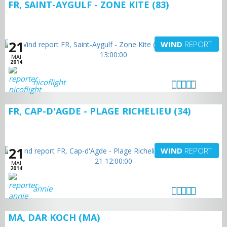
FR, SAINT-AYGULF - ZONE KITE (83)
21
WIND
REPORT
MAI
2014
nicoflight
FR, CAP-D'AGDE - PLAGE RICHELIEU (34)
21
WIND
REPORT
MAI
2014
annie
MA, DAR KOCH (MA)