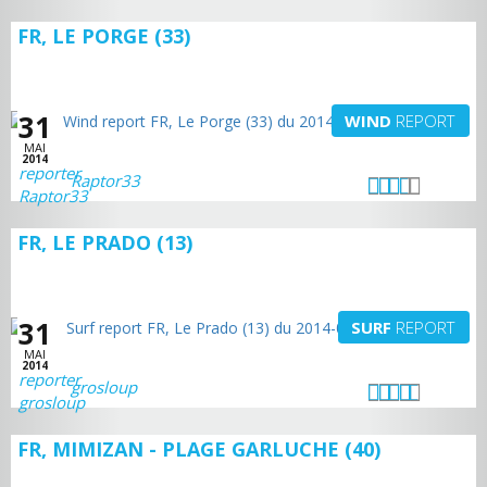
FR, LE PORGE (33)
31
WIND
REPORT
MAI
2014
Raptor33
FR, LE PRADO (13)
31
SURF
REPORT
MAI
2014
grosloup
FR, MIMIZAN - PLAGE GARLUCHE (40)