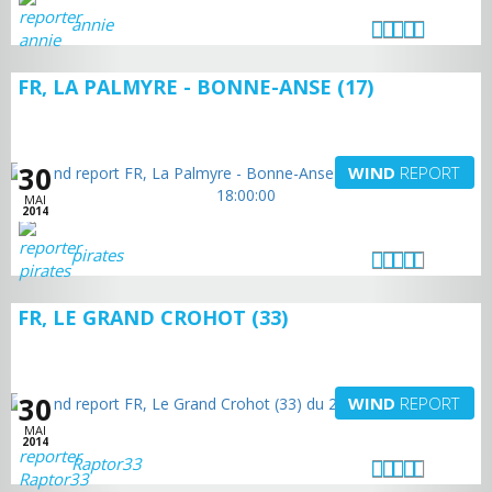
annie
FR, LA PALMYRE - BONNE-ANSE (17)
30
WIND
REPORT
MAI
2014
pirates
FR, LE GRAND CROHOT (33)
30
WIND
REPORT
MAI
2014
Raptor33