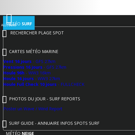
MÉTÉO
SURF
ALLO
SURF
RECHERCHER PLAGE SPOT
CARTES MÉTÉO MARINE
Vent 16 jours
- GFS 27km
Pressions 16 jours
- GFS 27km
Houle 96h
- WW3 16km
Houle 16 jours
- WW3 27km
Houle Full Check 10 jours
- FULLCHECK
PHOTOS DU JOUR - SURF REPORTS
Poster un Wave / Wind Report
SURF GUIDE - ANNUAIRE INFOS SPOTS SURF
MÉTÉO
NEIGE