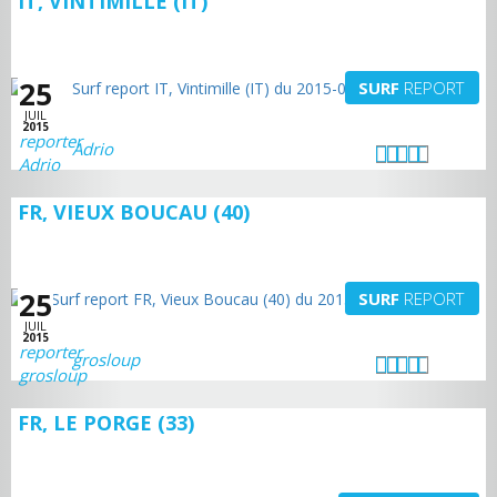
IT, VINTIMILLE (IT)
25
SURF
REPORT
JUIL
2015
Adrio
FR, VIEUX BOUCAU (40)
25
SURF
REPORT
JUIL
2015
grosloup
FR, LE PORGE (33)