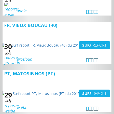
2015
annie
FR, VIEUX BOUCAU (40)
30
SURF
REPORT
JUIL
2015
grosloup
PT, MATOSINHOS (PT)
29
SURF
REPORT
JUIL
2015
waibe