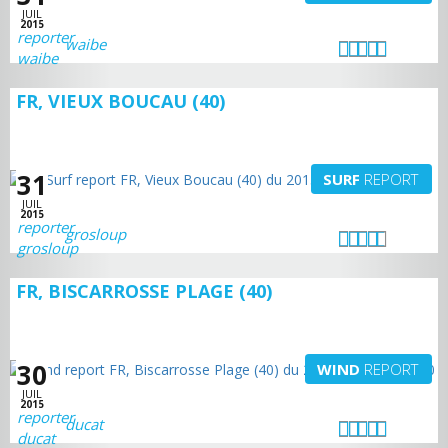
JUIL
2015
waibe
FR, VIEUX BOUCAU (40)
31
SURF
REPORT
JUIL
2015
grosloup
FR, BISCARROSSE PLAGE (40)
30
WIND
REPORT
JUIL
2015
ducat