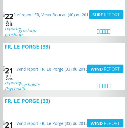
22
SURF
REPORT
JUIL
2015
grosloup
FR, LE PORGE (33)
21
WIND
REPORT
JUIL
2015
Psychokite
FR, LE PORGE (33)
21
WIND
REPORT