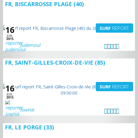
FR, BISCARROSSE PLAGE (40)
16
SURF
REPORT
JUIL
2015
Judemoul
FR, SAINT-GILLES-CROIX-DE-VIE (85)
16
SURF
REPORT
JUIL
2015
lowhik
FR, LE PORGE (33)