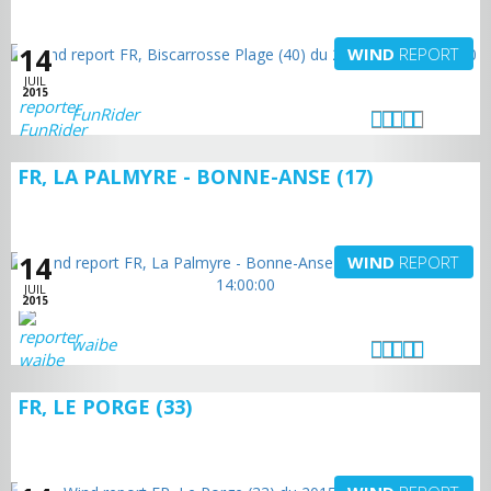
14
WIND
REPORT
JUIL
2015
FunRider
FR, LA PALMYRE - BONNE-ANSE (17)
14
WIND
REPORT
JUIL
2015
waibe
FR, LE PORGE (33)