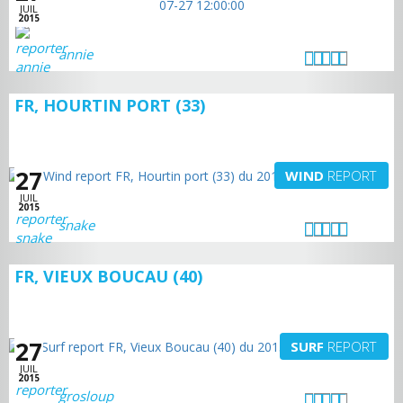
JUIL
2015
annie
FR, HOURTIN PORT (33)
27
WIND
REPORT
JUIL
2015
snake
FR, VIEUX BOUCAU (40)
27
SURF
REPORT
JUIL
2015
grosloup