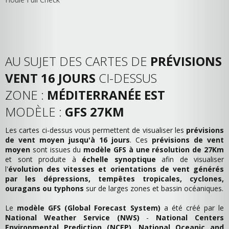
AU SUJET DES CARTES DE
PRÉVISIONS
VENT 16 JOURS
CI-DESSUS
ZONE :
MÉDITERRANÉE EST
MODÈLE :
GFS 27KM
Les cartes ci-dessus vous permettent de visualiser les
prévisions
de vent moyen jusqu'à 16 jours
. Ces
prévisions de vent
moyen
sont issues du
modèle GFS à une résolution de 27Km
et sont produite à
échelle synoptique
afin de visualiser
l'
évolution des vitesses et orientations de vent générés
par les dépressions, tempêtes tropicales, cyclones,
ouragans ou typhons
sur de larges zones et bassin océaniques.
Le
modèle GFS (Global Forecast System)
a été créé par le
National Weather Service (NWS)
-
National Centers
Environmental Prediction (NCEP)
,
National Oceanic and