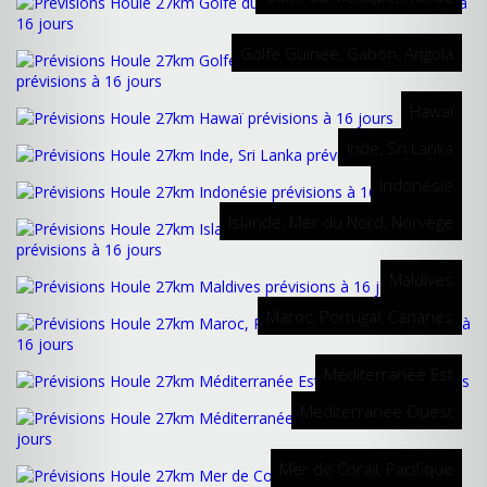
Golfe Guinée, Gabon, Angola
Hawaï
Inde, Sri Lanka
Indonésie
Islande, Mer du Nord, Norvège
Maldives
Maroc, Portugal, Canaries
Méditerranée Est
Méditerranée Ouest
Mer de Corail, Pacifique