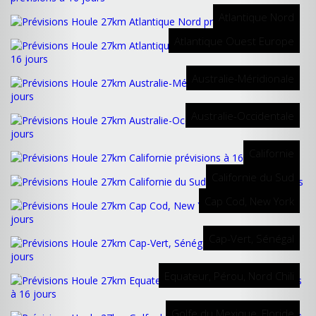
Atlantique Nord
Atlantique Ouest Europe
Australie-Méridionale
Australie-Occidentale
Californie
Californie du Sud
Cap Cod, New York
Cap-Vert, Sénégal
Equateur, Pérou, Nord Chili
Golfe du Mexique, Floride