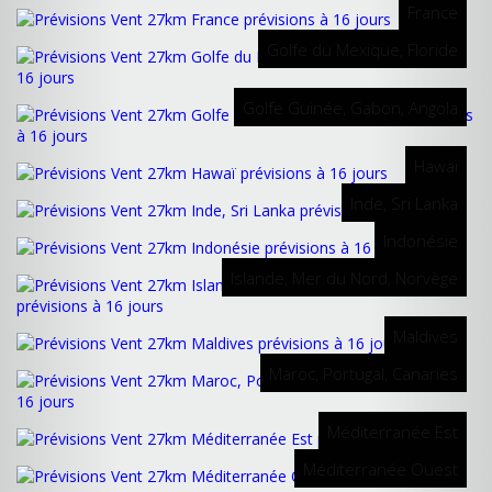
France
Golfe du Mexique, Floride
Golfe Guinée, Gabon, Angola
Hawaï
Inde, Sri Lanka
Indonésie
Islande, Mer du Nord, Norvège
Maldives
Maroc, Portugal, Canaries
Méditerranée Est
Méditerranée Ouest