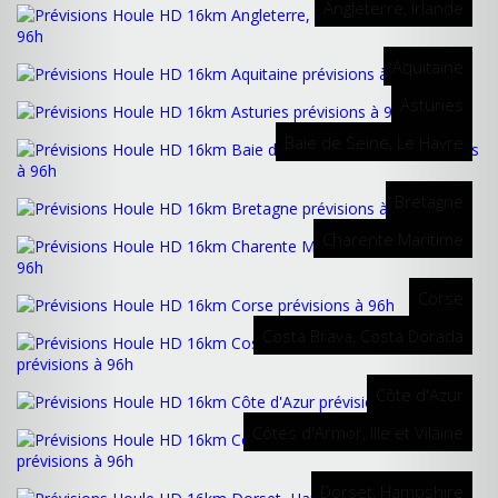
Angleterre, Irlande
Aquitaine
Asturies
Baie de Seine, Le Havre
Bretagne
Charente Maritime
Corse
Costa Brava, Costa Dorada
Côte d'Azur
Côtes d'Armor, Ille et Vilaine
Dorset, Hampshire