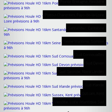
Pointe Bretagne, Finistère
Poitou-Charentes, Pays-de-la-Loire
Santander, Cantabrie
Seine Maritime, Somme
Sud Cornouailles
Sud Devon
Sud Gironde, Nord Landes
Sud Irlande
Sussex, Kent
Vendée, Loire Atlantique Sud