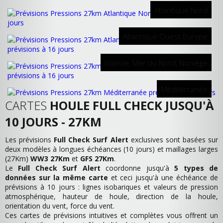
Atlantique Nord
Atlantique Ouest Europe
Islande, Mer du Nord, Norvège
Méditerranée
CARTES
HOULE FULL CHECK JUSQU'À
10 JOURS - 27KM
Les prévisions
Full Check Surf Alert
exclusives sont basées sur
deux modèles à longues échéances (10 jours) et maillages larges
(27Km)
WW3 27Km
et
GFS 27Km
.
Le
Full Check Surf Alert
coordonne jusqu'à
5 types de
données sur la même carte
et ceci jusqu'à une échéance de
prévisions à 10 jours : lignes isobariques et valeurs de pression
atmosphérique, hauteur de houle, direction de la houle,
orientation du vent, force du vent.
Ces cartes de prévisions intuitives et complètes vous offrent un