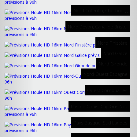
Nord Cotentin, Cherbourg
Nord Devon, Canal de Bristol
Nord Finistère
Nord Galice
Nord Gironde
Nord-Ouest Espagne
Ouest Cornouailles
Pas de Calais, Cap Gris Nez
Pays Basque, Sud Landes