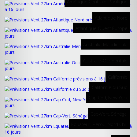
Amérique Centrale, Pacifique
Atlantique Nord
Atlantique Ouest Europe
Australie-Méridionale
Australie-Occidentale
Californie
Californie du Sud
Cap Cod, New York
Cap-Vert, Sénégal
Equateur, Pérou, Nord Chili