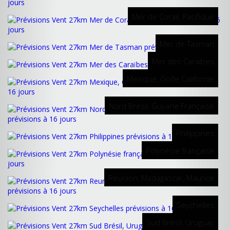
Mer de Corail, Pacifique
Mer de Tasman
Mer des Caraïbes
Mexique, Golfe Californie
Nord Brésil, Guyane Française
Philippines
Polynésie française
Reunion, Madagascar, Maurice
Seychelles
Sud Brésil, Uruguay