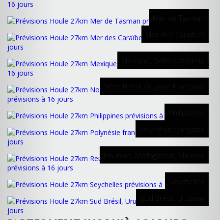
Mer de Tasman
Mer des Caraïbes
Mexique, Golfe Californie
Nord Brésil, Guyane Française
Philippines
Polynésie française
Reunion, Madagascar, Maurice
Seychelles
Sud Brésil, Uruguay