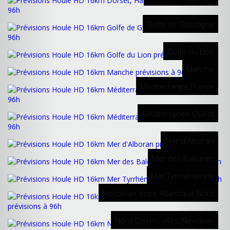
Golfe de Gascogne
Golfe du Lion
Manche
Méditerranée France
Méditerranée Ouest
Mer d'Alboran
Mer des Baléares
Mer Tyrrhénienne
Morbihan, Loire Atlantique Nord
Nord Cornouailles, Newquay