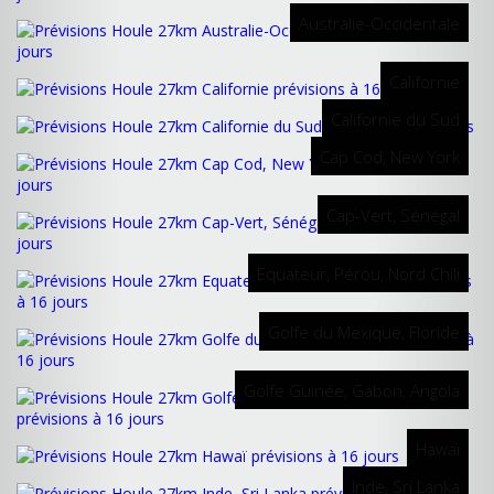
Australie-Occidentale
Californie
Californie du Sud
Cap Cod, New York
Cap-Vert, Sénégal
Equateur, Pérou, Nord Chili
Golfe du Mexique, Floride
Golfe Guinée, Gabon, Angola
Hawaï
Inde, Sri Lanka