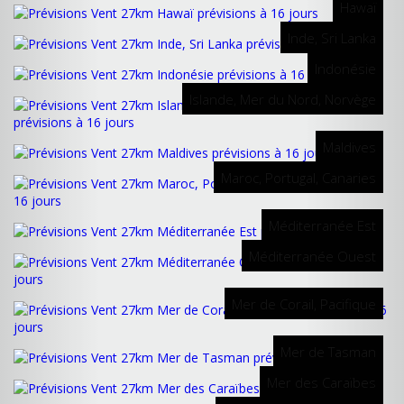
Hawaï
Inde, Sri Lanka
Indonésie
Islande, Mer du Nord, Norvège
Maldives
Maroc, Portugal, Canaries
Méditerranée Est
Méditerranée Ouest
Mer de Corail, Pacifique
Mer de Tasman
Mer des Caraïbes