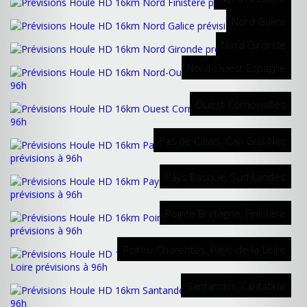
Nord Galice
Nord Gironde
Nord-Ouest Espagne
Ouest Cornouailles
Pas de Calais, Cap Gris Nez
Pays Basque, Sud Landes
Pointe Bretagne, Finistère
Poitou-Charentes, Pays-de-la-Loire
Santander, Cantabrie