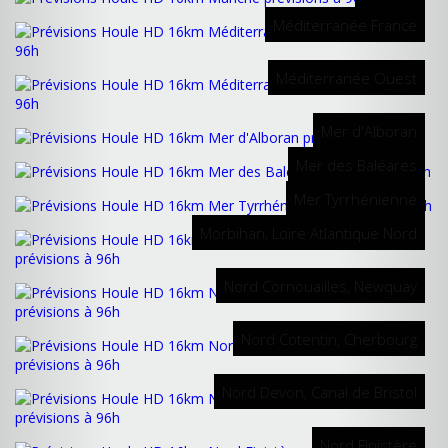
Méditerranée France
Méditerranée Ouest
Mer d'Alboran
Mer des Baléares
Mer Tyrrhénienne
Morbihan, Loire Atlantique Nord
Nord Cornouailles, Newquay
Nord Cotentin, Cherbourg
Nord Devon, Canal de Bristol
Nord Finistère