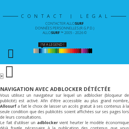
CONTACT | LÉGAL
CONTACTER
ALLO
SURF
DONNÉES PERSONNELLES (R.G.P.D.)
ALLO
SURF
™ 2005 - 2026 ©
I'M A LEGEND !
×
NAVIGATION AVEC ADBLOCKER DÉTÉCTÉE
Vous utilisez un navigateur sur lequel un adblocker (bloqueur de
publicité) est activé. Afin d'être accessible au plus grand nombre,
Allosurf
a fait le choix de laisser un accès gratuit à ses contenus à la
seule condition que des publicités soient affichées sur ses pages lors
de leurs consultations.
Le fait d'utiliser un
adblocker
vient heurter le modèle économiqu
déjà fragile nécessaire à la publication des contenus que vous