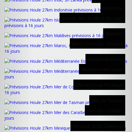
Indonésie
Islande, Mer du Nord, Norvège
Maldives
Maroc, Portugal, Canaries
Méditerranée Est
Méditerranée Ouest
Mer de Corail, Pacifique
Mer de Tasman
Mer des Caraïbes
Mexique, Golfe Californie