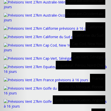
Australie-Méridionale
Australie-Occidentale
Californie
Californie du Sud
Cap Cod, New York
Cap-Vert, Sénégal
Equateur, Pérou, Nord Chili
France
Golfe du Mexique, Floride
Golfe Guinée, Gabon, Angola