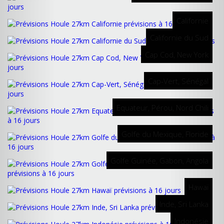
Californie
Californie du Sud
Cap Cod, New York
Cap-Vert, Sénégal
Equateur, Pérou, Nord Chili
Golfe du Mexique, Floride
Golfe Guinée, Gabon, Angola
Hawaï
Inde, Sri Lanka
Indonésie