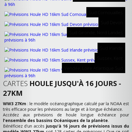
Sud Cornouailles
Sud Devon
Sud Gironde, Nord Landes
Sud Irlande
Sussex, Kent
Vendée, Loire Atlantique Sud
CARTES
HOULE JUSQU'À 16 JOURS -
27KM
WW3 27Km
: le modèle océanographique calculé par la NOAA est
très efficace pour les prévisions au large et à longue échéance.
Accédez aux prévisions de houle longue échéance pour
l'ensemble des bassins Océaniques de la planète
.
Bénéficiez d'un accès
jusqu'à 16 jours de prévisions issus du
modèle WW3 27km
soit 128 cartes de prévisions ! Que ce soit