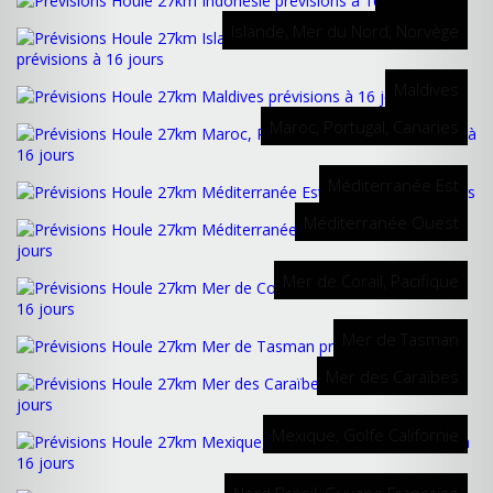
Islande, Mer du Nord, Norvège
Maldives
Maroc, Portugal, Canaries
Méditerranée Est
Méditerranée Ouest
Mer de Corail, Pacifique
Mer de Tasman
Mer des Caraïbes
Mexique, Golfe Californie