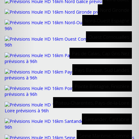
Nord Gironde
Nord-Ouest Espagne
Ouest Cornouailles
Pas de Calais, Cap Gris Nez
Pays Basque, Sud Landes
Pointe Bretagne, Finistère
Poitou-Charentes, Pays-de-la-Loire
Santander, Cantabrie
Seine Maritime, Somme