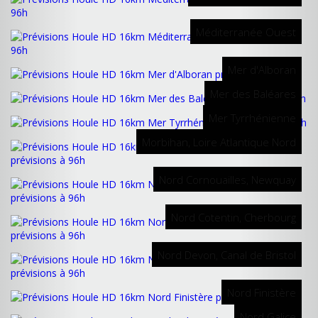
Méditerranée Ouest
Mer d'Alboran
Mer des Baléares
Mer Tyrrhénienne
Morbihan, Loire Atlantique Nord
Nord Cornouailles, Newquay
Nord Cotentin, Cherbourg
Nord Devon, Canal de Bristol
Nord Finistère
Nord Galice