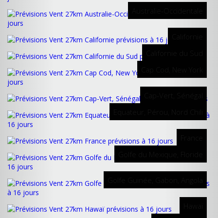
Australie-Occidentale
Californie
Californie du Sud
Cap Cod, New York
Cap-Vert, Sénégal
Equateur, Pérou, Nord Chili
France
Golfe du Mexique, Floride
Golfe Guinée, Gabon, Angola
Hawaï