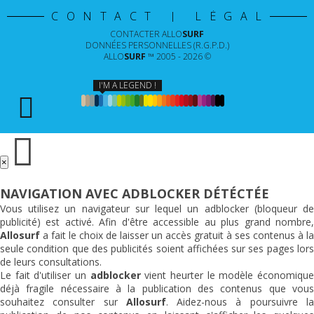
CONTACT | LÉGAL
CONTACTER
ALLO
SURF
DONNÉES PERSONNELLES (R.G.P.D.)
ALLO
SURF
™ 2005 - 2026 ©
I'M A LEGEND !
×
NAVIGATION AVEC ADBLOCKER DÉTÉCTÉE
Vous utilisez un navigateur sur lequel un adblocker (bloqueur de
publicité) est activé. Afin d'être accessible au plus grand nombre,
Allosurf
a fait le choix de laisser un accès gratuit à ses contenus à la
seule condition que des publicités soient affichées sur ses pages lors
de leurs consultations.
Le fait d'utiliser un
adblocker
vient heurter le modèle économiqu
déjà fragile nécessaire à la publication des contenus que vous
souhaitez consulter sur
Allosurf
. Aidez-nous à poursuivre l