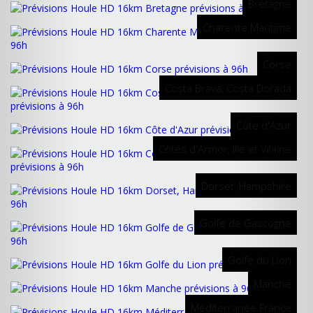
Bretagne
Charente Maritime
Corse
Costa Brava, Costa Dorada
Côte d'Azur
Côtes d'Armor, Ille et Vilaine
Dorset, Hampshire
Golfe de Gascogne
Golfe du Lion
Manche
Méditerranée France