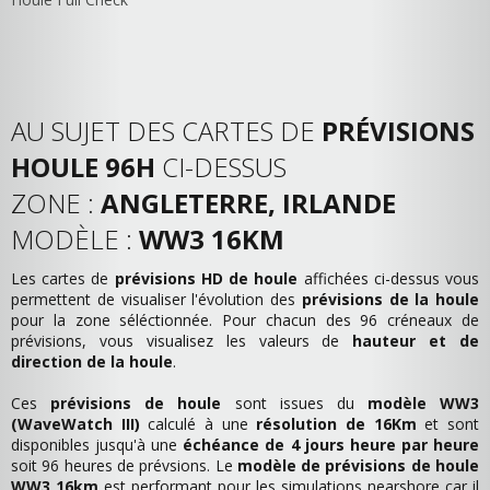
AU SUJET DES CARTES DE
PRÉVISIONS
HOULE 96H
CI-DESSUS
ZONE :
ANGLETERRE, IRLANDE
MODÈLE :
WW3 16KM
Les cartes de
prévisions HD de houle
affichées ci-dessus vous
permettent de visualiser l'évolution des
prévisions de la houle
pour la zone séléctionnée. Pour chacun des 96 créneaux de
prévisions, vous visualisez les valeurs de
hauteur et de
direction de la houle
.
Ces
prévisions de houle
sont issues du
modèle WW3
(WaveWatch III)
calculé à une
résolution de 16Km
et sont
disponibles jusqu'à une
échéance de 4 jours heure par heure
soit 96 heures de prévsions. Le
modèle de prévisions de houle
WW3 16km
est performant pour les simulations nearshore car il