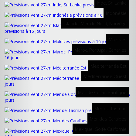
Inde, Sri Lanka
Indonésie
Islande, Mer du Nord, Norvège
Maldives
Maroc, Portugal, Canaries
Méditerranée Est
Méditerranée Ouest
Mer de Corail, Pacifique
Mer de Tasman
Mer des Caraïbes
Mexique, Golfe Californie