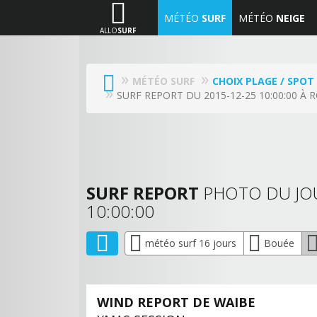
MÉTÉO
SURF
MÉTÉO
NEIGE
ALLO
SURF
MÉTÉO SURF
CHOIX PLAGE / SPOT
SURF REPORT DU 2015-12-25 10:00:00 À 
SURF REPORT
PHOTO DU J
10:00:00
météo surf 16 jours
Bouée
WIND REPORT DE WAIBE