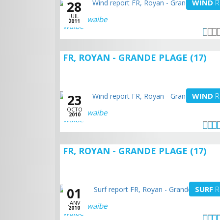
WIND
R
28
JUIL
waibe
2011
FR, ROYAN - GRANDE PLAGE (17)
WIND
R
23
OCTO
waibe
2010
FR, ROYAN - GRANDE PLAGE (17)
SURF
R
01
JANV
waibe
2010