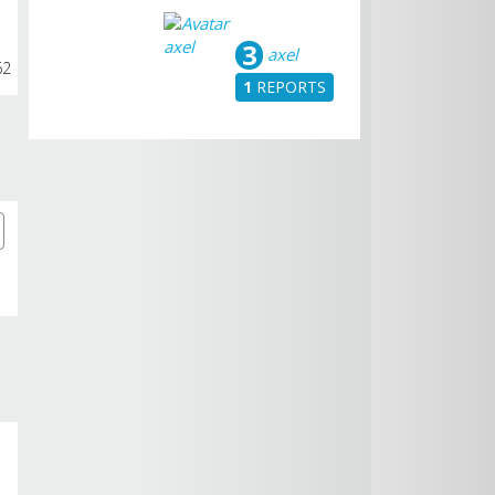
3
axel
62
1
REPORTS