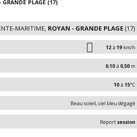
- GRANDE PLAGE (17)
NTE-MARITIME,
ROYAN - GRANDE PLAGE
(17)
12
à
19
km/h
0.10
à
0.50
m
10
à
15
°C
Beau soleil, ciel bleu dégagé
Report
session