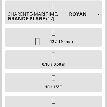
CHARENTE-MARITIME,
ROYAN -
GRANDE PLAGE
(17)
12
à
19
km/h
0.10
à
0.50
m
10
à
15
°C