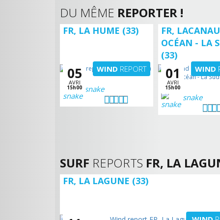
DU MÊME
REPORTER !
FR, LA HUME (33)
FR, LACANAU
OCÉAN - LA 
(33)
WIND
REPORT
WIND
05
01
AVRI
AVRI
15h00
snake
15h00
snake
SURF
REPORTS
FR, LA LAGU
FR, LA LAGUNE (33)
WIND
R