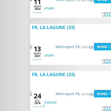
11
MARS
snake
2024
FR, LA LAGUNE (33)
WIND
R
13
MARS
snake
2021
FR, LA LAGUNE (33)
WIND
R
24
JUIL
Kiteseb
2018