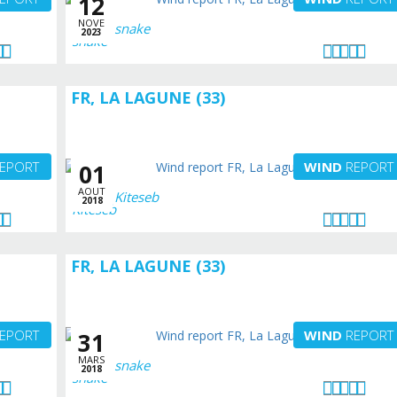
12
NOVE
snake
2023
FR, LA LAGUNE (33)
EPORT
WIND
REPORT
01
AOUT
Kiteseb
2018
FR, LA LAGUNE (33)
EPORT
WIND
REPORT
31
MARS
snake
2018