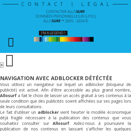
CONTACT | LÉGAL
CONTACTER
ALLO
SURF
DONNÉES PERSONNELLES (R.G.P.D.)
ALLO
SURF
™ 2005 - 2026 ©
I'M A LEGEND !
×
NAVIGATION AVEC ADBLOCKER DÉTÉCTÉE
Vous utilisez un navigateur sur lequel un adblocker (bloqueur de
publicité) est activé. Afin d'être accessible au plus grand nombre,
Allosurf
a fait le choix de laisser un accès gratuit à ses contenus à la
seule condition que des publicités soient affichées sur ses pages lors
de leurs consultations.
Le fait d'utiliser un
adblocker
vient heurter le modèle économiqu
déjà fragile nécessaire à la publication des contenus que vous
souhaitez consulter sur
Allosurf
. Aidez-nous à poursuivre l
publication de nos contenus en laissant s'afficher les quelques