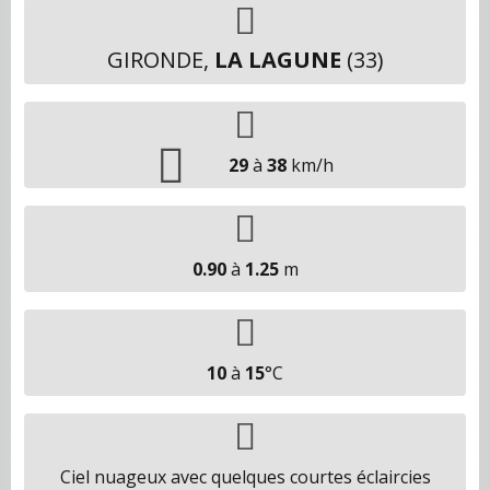
GIRONDE,
LA LAGUNE
(33)
29
à
38
km/h
0.90
à
1.25
m
10
à
15
°C
Ciel nuageux avec quelques courtes éclaircies