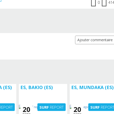
0
41
Ajouter commentaire
 (ES)
ES, BAKIO (ES)
ES, MUNDAKA (ES)
REPORT
SURF
REPORT
SURF
REPOR
20
20