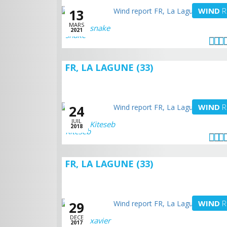
WIND
R
13
MARS
snake
2021
FR, LA LAGUNE (33)
WIND
R
24
JUIL
Kiteseb
2018
FR, LA LAGUNE (33)
WIND
R
29
DECE
xavier
2017