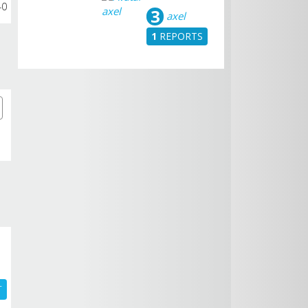
40
3
axel
1
REPORTS
T