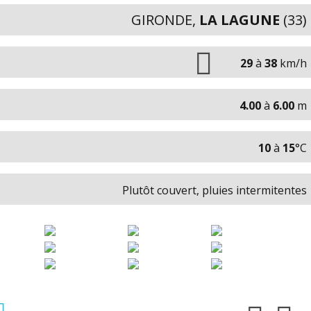
GIRONDE,
LA LAGUNE
(33)
29
à
38
km/h
4.00
à
6.00
m
10
à
15
°C
Plutôt couvert, pluies intermitentes