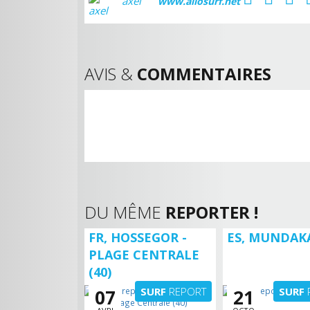
axel
www.allosurf.net
AVIS &
COMMENTAIRES
DU MÊME
REPORTER !
FR, HOSSEGOR -
ES, MUNDAKA
PLAGE CENTRALE
(40)
SURF
REPORT
SURF
07
21