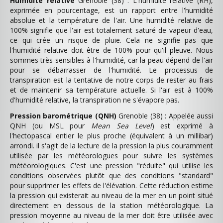
Humidité relative
Grenoble (38) : L'humidité relative (RH),
exprimée en pourcentage, est un rapport entre l'humidité
absolue et la température de l'air. Une humidité relative de
100% signifie que l'air est totalement saturé de vapeur d'eau,
ce qui crée un risque de pluie. Cela ne signifie pas que
l'humidité relative doit être de 100% pour qu'il pleuve. Nous
sommes très sensibles à l'humidité, car la peau dépend de l'air
pour se débarrasser de l'humidité. Le processus de
transpiration est la tentative de notre corps de rester au frais
et de maintenir sa température actuelle. Si l'air est à 100%
d'humidité relative, la transpiration ne s'évapore pas.
Pression barométrique (QNH)
Grenoble (38) : Appelée aussi
QNH (ou MSL pour
Mean Sea Level
) est exprimé à
l'hectopascal entier le plus proche (équivalent à un millibar)
arrondi. il s'agit de la lecture de la pression la plus couramment
utilisée par les météorologues pour suivre les systèmes
météorologiques. C'est une pression "réduite" qui utilise les
conditions observées plutôt que des conditions "standard"
pour supprimer les effets de l'élévation. Cette réduction estime
la pression qui existerait au niveau de la mer en un point situé
directement en dessous de la station météorologique. La
pression moyenne au niveau de la mer doit être utilisée avec