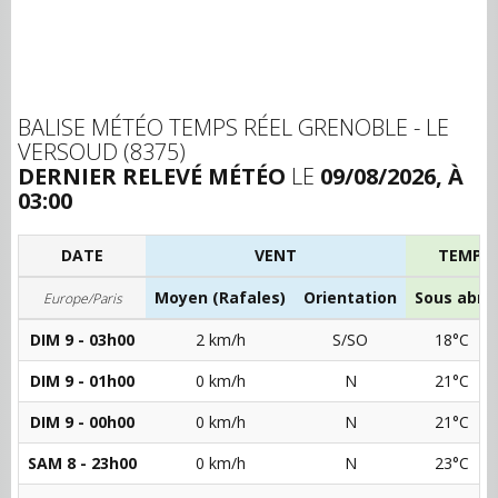
BALISE MÉTÉO TEMPS RÉEL GRENOBLE - LE
VERSOUD (8375)
DERNIER RELEVÉ MÉTÉO
LE
09/08/2026, À
03:00
DATE
VENT
TEMPÉ
Moyen (Rafales)
Orientation
Sous abri
Europe/Paris
DIM 9 - 03h00
2 km/h
S/SO
18°C
DIM 9 - 01h00
0 km/h
N
21°C
DIM 9 - 00h00
0 km/h
N
21°C
SAM 8 - 23h00
0 km/h
N
23°C