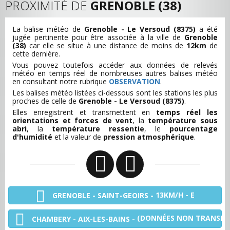
PROXIMITÉ DE
GRENOBLE (38)
La balise météo de
Grenoble - Le Versoud (8375)
a été
jugée pertinente pour être associée à la ville de
Grenoble
(38)
car elle se situe à une distance de moins de
12km
de
cette dernière.
Vous pouvez toutefois accéder aux données de relevés
météo en temps réel de nombreuses autres balises météo
en consultant notre rubrique
OBSERVATION
.
Les balises météo listées ci-dessous sont les stations les plus
proches de celle de
Grenoble - Le Versoud (8375)
.
Elles enregistrent et transmettent en
temps réel les
orientations et forces de vent
, la
température sous
abri
, la
température ressentie
, le
pourcentage
d'humidité
et la valeur de
pression atmosphérique
.
13KM/H - E
GRENOBLE - SAINT-GEOIRS -
(DONNÉES NON TRANSMI
CHAMBERY - AIX-LES-BAINS -