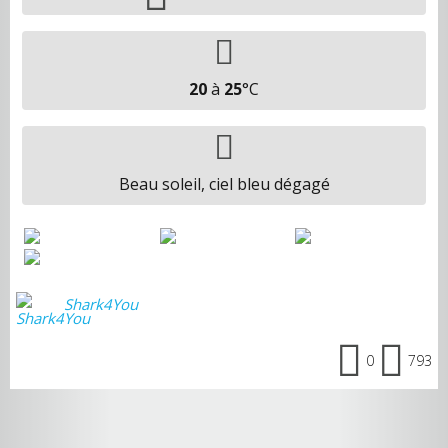
20
à
25
°C
Beau soleil, ciel bleu dégagé
Shark4You
0
793