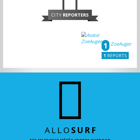
CITY
REPORTERS
1
ZoeAuger
1
REPORTS
ALLO
SURF