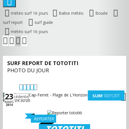
météo surf 16 jours
Balise météo
Bouée
surf report
surf guide
météo surf 16 jours
SURF REPORT DE TOTOTITI
PHOTO DU JOUR
23
SURF
REPORT
précédente
suivante
MARS
2014
REPORTER
TOTOTITI