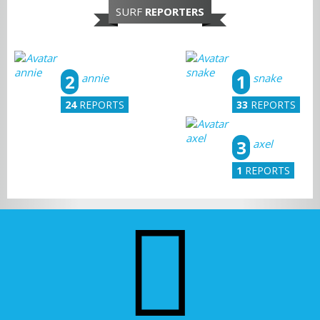
SURF
REPORTERS
2
1
annie
snake
24
REPORTS
33
REPORTS
3
axel
1
REPORTS