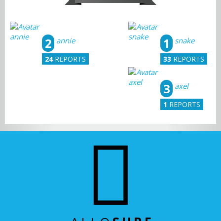
2
1
annie
snake
24
REPORTS
33
REPORTS
3
axel
1
REPORTS