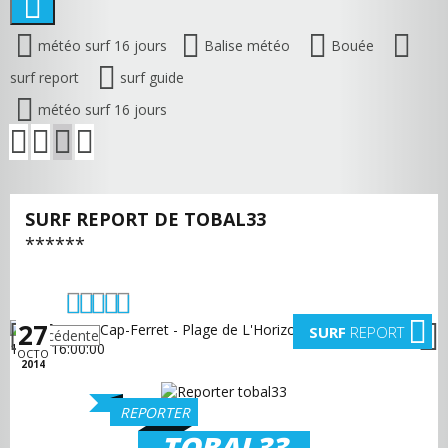
météo surf 16 jours
Balise météo
Bouée
surf report
surf guide
météo surf 16 jours
SURF REPORT DE TOBAL33
******
27
SURF
REPORT
précédente
suivante
OCTO
2014
REPORTER
TOBAL33