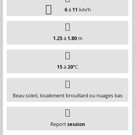
6
à
11
km/h
1.25
à
1.80
m
15
à
20
°C
Beau soleil, localement brouillard ou nuages bas
Report
session