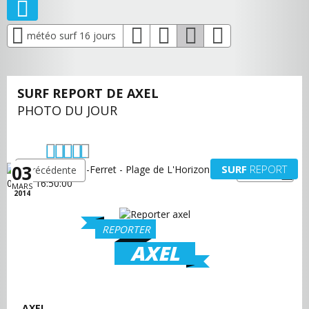
météo surf 16 jours
SURF REPORT DE AXEL
PHOTO DU JOUR
03
SURF
REPORT
précédente
suivante
MARS
2014
REPORTER
AXEL
AXEL