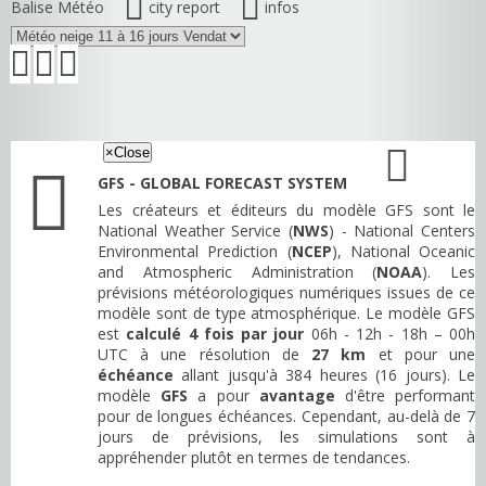
Balise Météo
city report
infos
×
Close
GFS - GLOBAL FORECAST SYSTEM
Les créateurs et éditeurs du modèle GFS sont le
National Weather Service (
NWS
) - National Centers
Environmental Prediction (
NCEP
), National Oceanic
and Atmospheric Administration (
NOAA
). Les
prévisions météorologiques numériques issues de ce
modèle sont de type atmosphérique. Le modèle GFS
est
calculé 4 fois par jour
06h - 12h - 18h – 00h
UTC à une résolution de
27 km
et pour une
échéance
allant jusqu'à 384 heures (16 jours). Le
modèle
GFS
a pour
avantage
d'être performant
pour de longues échéances. Cependant, au-delà de 7
jours de prévisions, les simulations sont à
appréhender plutôt en termes de tendances.