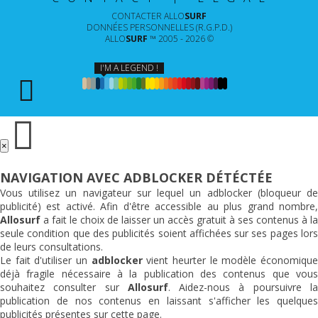
CONTACTER
ALLO
SURF
DONNÉES PERSONNELLES (R.G.P.D.)
ALLO
SURF
™ 2005 - 2026 ©
I'M A LEGEND !
×
NAVIGATION AVEC ADBLOCKER DÉTÉCTÉE
Vous utilisez un navigateur sur lequel un adblocker (bloqueur de
publicité) est activé. Afin d'être accessible au plus grand nombre,
Allosurf
a fait le choix de laisser un accès gratuit à ses contenus à la
seule condition que des publicités soient affichées sur ses pages lors
de leurs consultations.
Le fait d'utiliser un
adblocker
vient heurter le modèle économiqu
déjà fragile nécessaire à la publication des contenus que vous
souhaitez consulter sur
Allosurf
. Aidez-nous à poursuivre l
publication de nos contenus en laissant s'afficher les quelques
publicités présentes sur cette page.