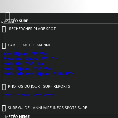
MÉTÉO
SURF
ALLO
SURF
RECHERCHER PLAGE SPOT
CARTES MÉTÉO MARINE
Vent 16 jours
- GFS 27km
Pressions 16 jours
- GFS 27km
Houle 96h
- WW3 16km
Houle 16 jours
- WW3 27km
Houle Full Check 10 jours
- FULLCHECK
PHOTOS DU JOUR - SURF REPORTS
Poster un Wave / Wind Report
SURF GUIDE - ANNUAIRE INFOS SPOTS SURF
MÉTÉO
NEIGE