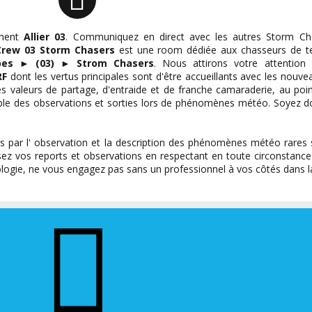
ment
Allier 03
. Communiquez en direct avec les autres Storm Cha
Crew 03 Storm Chasers
est une room dédiée aux chasseurs de t
pes
►
(03)
►
Strom Chasers
. Nous attirons votre attention
RF
dont les vertus principales sont d'être accueillants avec les nouve
 des valeurs de partage, d'entraide et de franche camaraderie, au p
ble des observations et sorties lors de phénomènes météo. Soyez d
 par l' observation et la description des phénomènes météo rares
ez vos reports et observations en respectant en toute circonstance 
gie, ne vous engagez pas sans un professionnel à vos côtés dans la 