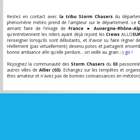
Restez en contact avec
la tribu Storm Chasers
du départe
phénomène météo prend de l'ampleur sur le département. Le
aimant faire de l'image de
France
►
Auvergne-Rhône-Al
qu'entretiennent les riders ayant déjà rejoint les
Crews
ALLO
SU
renseigner lorsqu'ils sont débutants, et d'avoir su faire régner
réellement (pas virtuellement) devenu potes et partagent ensem
bonne ambiance afin qu'elle perdure... on veille au grain ;-)
go !
Rejoignez la communauté des
Storm Chasers
du
03
passionnés
autres villes de
Allier (03)
. Echangez sur les tempêtes et organis
êtes amateur et n'avez pas de bonnes connaissances en météorolo