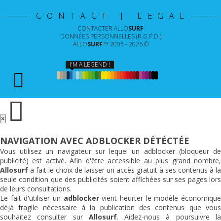
CONTACT | LÉGAL
CONTACTER
ALLO
SURF
DONNÉES PERSONNELLES (R.G.P.D.)
ALLO
SURF
™ 2005 - 2026 ©
I'M A LEGEND !
×
NAVIGATION AVEC ADBLOCKER DÉTÉCTÉE
Vous utilisez un navigateur sur lequel un adblocker (bloqueur de
publicité) est activé. Afin d'être accessible au plus grand nombre,
Allosurf
a fait le choix de laisser un accès gratuit à ses contenus à la
seule condition que des publicités soient affichées sur ses pages lors
de leurs consultations.
Le fait d'utiliser un
adblocker
vient heurter le modèle économiqu
déjà fragile nécessaire à la publication des contenus que vous
souhaitez consulter sur
Allosurf
. Aidez-nous à poursuivre l