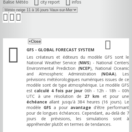
Balise Météo
city report
infos
×
Close
GFS - GLOBAL FORECAST SYSTEM
Les créateurs et éditeurs du modèle GFS sont le
National Weather Service (
NWS
) - National Centers
Environmental Prediction (
NCEP
), National Oceanic
and Atmospheric Administration (
NOAA
). Les
prévisions météorologiques numériques issues de ce
modèle sont de type atmosphérique. Le modèle GFS
est
calculé 4 fois par jour
06h - 12h - 18h – 00h
UTC à une résolution de
27 km
et pour une
échéance
allant jusqu'à 384 heures (16 jours). Le
modèle
GFS
a pour
avantage
d'être performant
pour de longues échéances. Cependant, au-delà de 7
jours de prévisions, les simulations sont à
appréhender plutôt en termes de tendances.