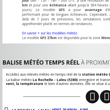
jour
06h - 12h - 18h – 00h UTC à une résolution d
km
et pour une
échéance
allant jusqu'à 384 heures 
jours). Le modèle
GFS
a pour
avantage
d'ê
performant pour de longues échéances. Cependant, 
delà de 7 jours de prévisions, les simulations son
appréhender plutôt en termes de tendances.
En savoir + sur les modèles météo
Le modèle
GFS 27km
est disponible pour la zone
Mon
BALISE MÉTÉO TEMPS RÉEL
À PROXIMI
Accédez aux relevés météo en temps réel de la
station météo L
La balise météo
La Rochelle - Laleu (5380)
enregistre et tran
vent, la température
et bien d'autres données. Elle se situe à 
: VENT 20 KM/H - E/NE