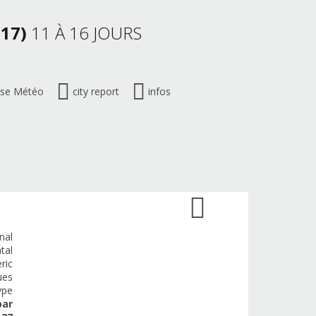
(17)
11 À 16 JOURS
ise Météo
city report
infos
nal
tal
ric
ues
ype
par