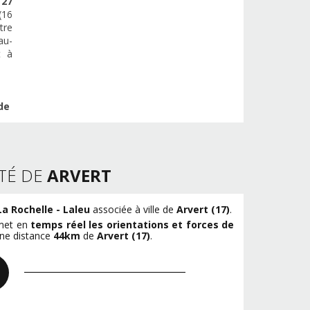
e
27
(16
tre
au-
t à
de
TÉ DE
ARVERT
a Rochelle - Laleu
associée à ville de
Arvert (17)
.
smet en
temps réel les orientations et forces de
une distance
44km
de
Arvert (17)
.