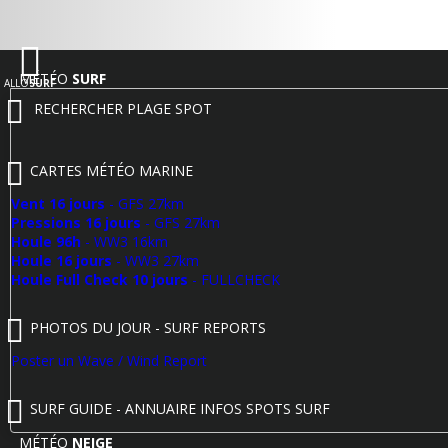
MÉTÉO
SURF
ALLO
SURF
RECHERCHER PLAGE SPOT
CARTES MÉTÉO MARINE
Vent 16 jours
- GFS 27km
Pressions 16 jours
- GFS 27km
Houle 96h
- WW3 16km
Houle 16 jours
- WW3 27km
Houle Full Check 10 jours
- FULLCHECK
PHOTOS DU JOUR - SURF REPORTS
Poster un Wave / Wind Report
SURF GUIDE - ANNUAIRE INFOS SPOTS SURF
MÉTÉO
NEIGE