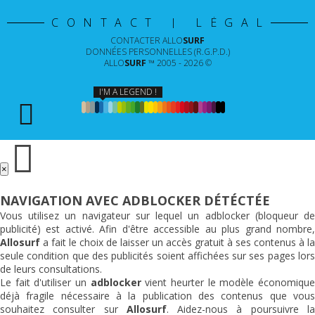
CONTACT | LÉGAL
CONTACTER
ALLO
SURF
DONNÉES PERSONNELLES (R.G.P.D.)
ALLO
SURF
™ 2005 - 2026 ©
I'M A LEGEND !
×
NAVIGATION AVEC ADBLOCKER DÉTÉCTÉE
Vous utilisez un navigateur sur lequel un adblocker (bloqueur de
publicité) est activé. Afin d'être accessible au plus grand nombre,
Allosurf
a fait le choix de laisser un accès gratuit à ses contenus à la
seule condition que des publicités soient affichées sur ses pages lors
de leurs consultations.
Le fait d'utiliser un
adblocker
vient heurter le modèle économiqu
déjà fragile nécessaire à la publication des contenus que vous
souhaitez consulter sur
Allosurf
. Aidez-nous à poursuivre l