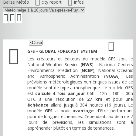
Balise Météo
city report
infos
×
Close
GFS - GLOBAL FORECAST SYSTEM
Les créateurs et éditeurs du modèle GFS sont le
National Weather Service (
NWS
) - National Centers
Environmental Prediction (
NCEP
), National Oceanic
and Atmospheric Administration (
NOAA
). Les
prévisions météorologiques numériques issues de ce
modèle sont de type atmosphérique. Le modèle GFS
est
calculé 4 fois par jour
06h - 12h - 18h – 00h
UTC à une résolution de
27 km
et pour une
échéance
allant jusqu'à 384 heures (16 jours). Le
modèle
GFS
a pour
avantage
d'être performant
pour de longues échéances. Cependant, au-delà de 7
jours de prévisions, les simulations sont à
appréhender plutôt en termes de tendances.