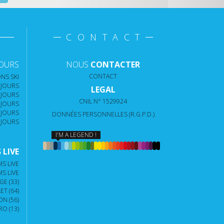
CONTACT
JOURS
NOUS
CONTACTER
CONTACT
NS SKI
 JOURS
LEGAL
 JOURS
CNIL N° 1529924
 JOURS
 JOURS
DONNÉES PERSONNELLES (R.G.P.D.)
 JOURS
I'M A LEGEND !
LIVE
S LIVE
S LIVE
E (33)
T (64)
N (56)
O (13)