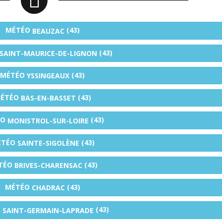
MÉTÉO
(43)
BEAUZAC
(43)
SAINT-MAURICE-DE-LIGNON
MÉTÉO
(43)
YSSINGEAUX
ÉTÉO
(43)
BAS-EN-BASSET
ÉO
(43)
MONISTROL-SUR-LOIRE
TÉO
(43)
SAINTE-SIGOLÈNE
TÉO
(43)
BRIVES-CHARENSAC
MÉTÉO
(43)
CHADRAC
O
(43)
SAINT-GERMAIN-LAPRADE