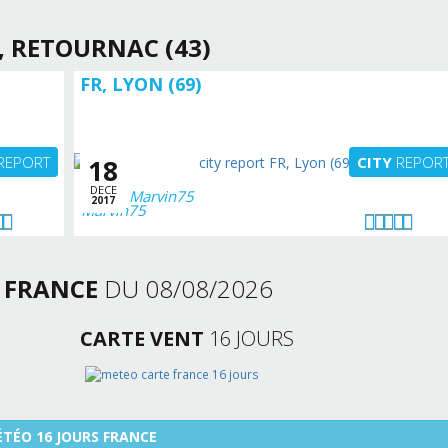
, RETOURNAC (43)
FR, LYON (69)
REPORT
CITY
REPOR
18
DECE
Marvin75
2017
S
FRANCE
DU 08/08/2026
CARTE VENT
16 JOURS
TÉO 16 JOURS FRANCE