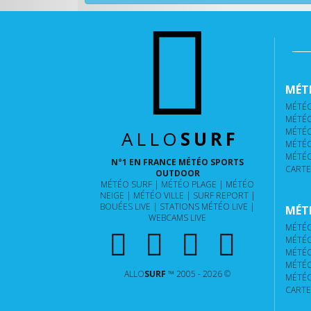
MÉTÉ
MÉTÉO
MÉTÉO
MÉTÉO
ALLO
SURF
MÉTÉO
MÉTÉO
N°1 EN FRANCE MÉTÉO SPORTS
CARTE
OUTDOOR
MÉTÉO SURF
MÉTÉO PLAGE
MÉTÉO
NEIGE
MÉTÉO VILLE
SURF REPORT
BOUÉES LIVE
STATIONS MÉTÉO LIVE
MÉTÉ
WEBCAMS LIVE
MÉTÉO
MÉTÉO
MÉTÉO
MÉTÉO
ALLO
SURF
™ 2005 - 2026 ©
MÉTÉO
CARTE