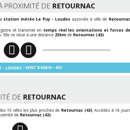
À PROXIMITÉ DE
RETOURNAC
la
station météo Le Puy - Loudes
associée à ville de
Retourna
egistre et transmet en
temps réel les orientations et forces d
. Elle se situe à une distance
25km
de
Retournac (43)
.
: VENT 8 KM/H - NO
Y - LOUDES
ITÉ DE
RETOURNAC
es 10 villes les plus proches de
Retournac (43)
. Accédez à 16 jour
roximité de
Retournac (43)
.