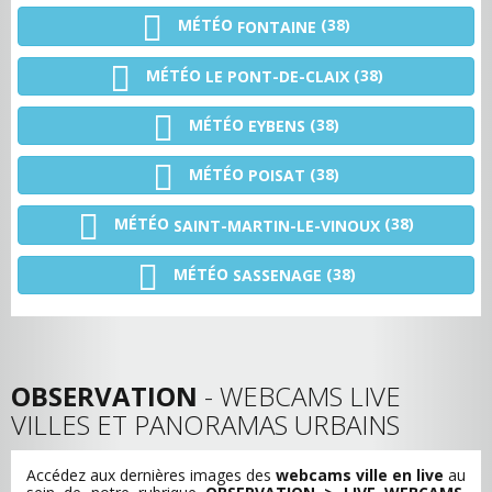
MÉTÉO
(38)
FONTAINE
MÉTÉO
(38)
LE PONT-DE-CLAIX
MÉTÉO
(38)
EYBENS
MÉTÉO
(38)
POISAT
MÉTÉO
(38)
SAINT-MARTIN-LE-VINOUX
MÉTÉO
(38)
SASSENAGE
OBSERVATION
- WEBCAMS LIVE
VILLES ET PANORAMAS URBAINS
Accédez aux dernières images des
webcams ville en live
au