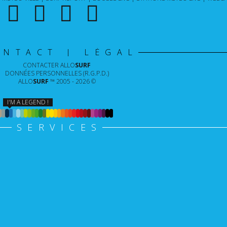
ONTACT | LÉGAL
CONTACTER
ALLO
SURF
DONNÉES PERSONNELLES (R.G.P.D.)
ALLO
SURF
™ 2005 - 2026 ©
I'M A LEGEND !
SERVICES