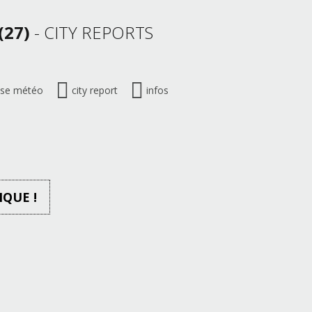
(27)
- CITY REPORTS
ise météo
city report
infos
IQUE !