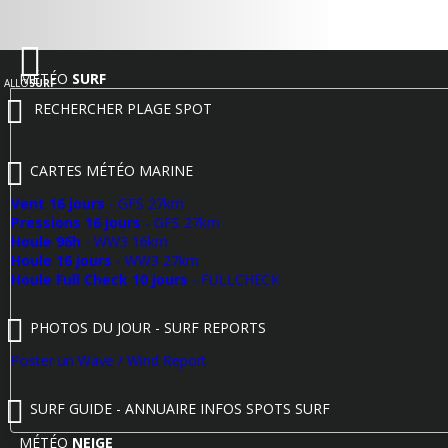
MÉTÉO
SURF
ALLO
SURF
RECHERCHER PLAGE SPOT
CARTES MÉTÉO MARINE
Vent 16 jours
- GFS 27km
Pressions 16 jours
- GFS 27km
Houle 96h
- WW3 16km
Houle 16 jours
- WW3 27km
Houle Full Check 10 jours
- FULLCHECK
PHOTOS DU JOUR - SURF REPORTS
Poster un Wave / Wind Report
SURF GUIDE - ANNUAIRE INFOS SPOTS SURF
MÉTÉO
NEIGE