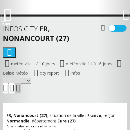
LO
SURF
INFOS CITY
FR,
NONANCOURT (27)
météo ville 1 à 10 jours
météo ville 11 à 16 jours
Balise Météo
city report
infos
FR, Nonancourt (27)
, situation de la ville :
France
, région
Normandie
, département
Eure (27)
.
Nous alerter sur cette ville