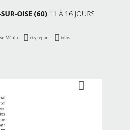
SUR-OISE (60)
11 À 16 JOURS
ise Météo
city report
infos
nal
tal
ric
ues
ype
par