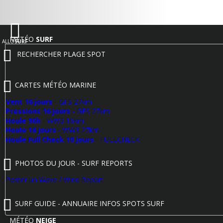
MÉTÉO
SURF
ALLO
SURF
RECHERCHER PLAGE SPOT
CARTES MÉTÉO MARINE
Vent 16 jours
- GFS 27km
Pressions 16 jours
- GFS 27km
Houle 96h
- WW3 16km
Houle 16 jours
- WW3 27km
Houle Full Check 10 jours
- FULLCHECK
PHOTOS DU JOUR - SURF REPORTS
Poster un Wave / Wind Report
SURF GUIDE - ANNUAIRE INFOS SPOTS SURF
MÉTÉO
NEIGE