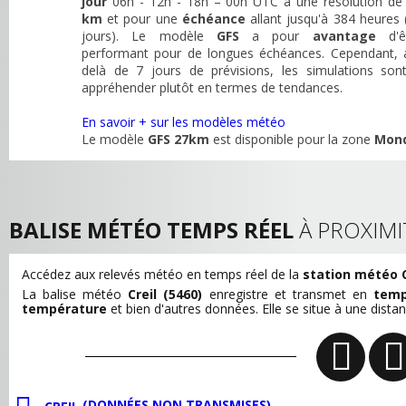
jour
06h - 12h - 18h – 00h UTC à une résolution d
km
et pour une
échéance
allant jusqu'à 384 heures 
jours). Le modèle
GFS
a pour
avantage
d'ê
performant pour de longues échéances. Cependant, 
delà de 7 jours de prévisions, les simulations son
appréhender plutôt en termes de tendances.
En savoir + sur les modèles météo
Le modèle
GFS 27km
est disponible pour la zone
Mon
BALISE MÉTÉO TEMPS RÉEL
À PROXIMI
Accédez aux relevés météo en temps réel de la
station météo C
La balise météo
Creil (5460)
enregistre et transmet en
temp
température
et bien d'autres données. Elle se situe à une dista
(DONNÉES NON TRANSMISES)