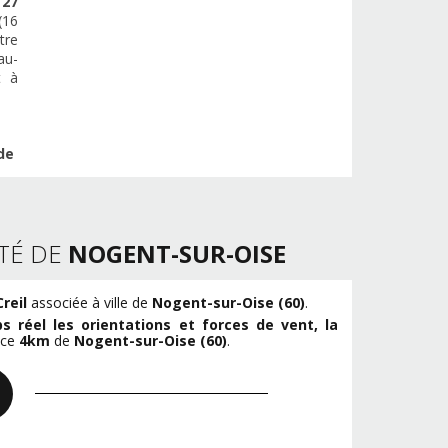
e
27
(16
tre
au-
t à
de
TÉ DE
NOGENT-SUR-OISE
reil
associée à ville de
Nogent-sur-Oise (60)
.
s réel les orientations et forces de vent, la
nce
4km
de
Nogent-sur-Oise (60)
.