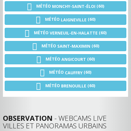
MÉTÉO
(60)
MONCHY-SAINT-ÉLOI
MÉTÉO
(60)
LAIGNEVILLE
MÉTÉO
(60)
VERNEUIL-EN-HALATTE
MÉTÉO
(60)
SAINT-MAXIMIN
MÉTÉO
(60)
ANGICOURT
MÉTÉO
(60)
CAUFFRY
MÉTÉO
(60)
BRENOUILLE
OBSERVATION
- WEBCAMS LIVE
VILLES ET PANORAMAS URBAINS