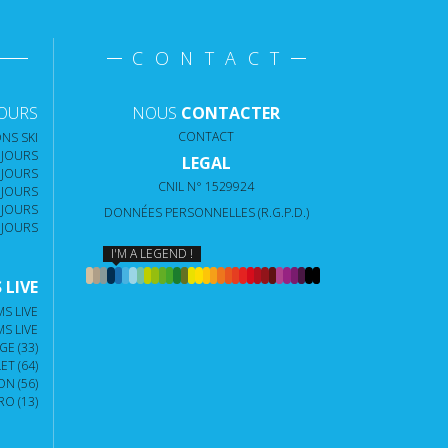
CONTACT
JOURS
NOUS
CONTACTER
CONTACT
NS SKI
 JOURS
LEGAL
 JOURS
CNIL N° 1529924
 JOURS
 JOURS
DONNÉES PERSONNELLES (R.G.P.D.)
 JOURS
I'M A LEGEND !
LIVE
S LIVE
S LIVE
E (33)
T (64)
N (56)
O (13)