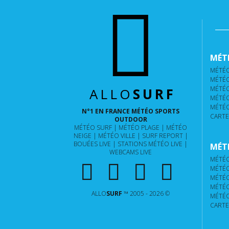
MÉTÉ
MÉTÉO
MÉTÉO
MÉTÉO
ALLO
SURF
MÉTÉO
MÉTÉO
N°1 EN FRANCE MÉTÉO SPORTS
CARTE
OUTDOOR
MÉTÉO SURF
MÉTÉO PLAGE
MÉTÉO
NEIGE
MÉTÉO VILLE
SURF REPORT
BOUÉES LIVE
STATIONS MÉTÉO LIVE
MÉTÉ
WEBCAMS LIVE
MÉTÉO
MÉTÉO
MÉTÉO
MÉTÉO
ALLO
SURF
™ 2005 - 2026 ©
MÉTÉO
CARTE