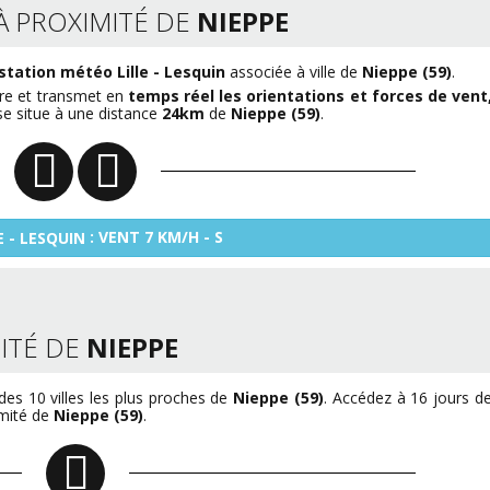
À PROXIMITÉ DE
NIEPPE
station météo Lille - Lesquin
associée à ville de
Nieppe (59)
.
tre et transmet en
temps réel les orientations et forces de vent
se situe à une distance
24km
de
Nieppe (59)
.
: VENT 7 KM/H - S
E - LESQUIN
ITÉ DE
NIEPPE
es 10 villes les plus proches de
Nieppe (59)
. Accédez à 16 jours d
imité de
Nieppe (59)
.