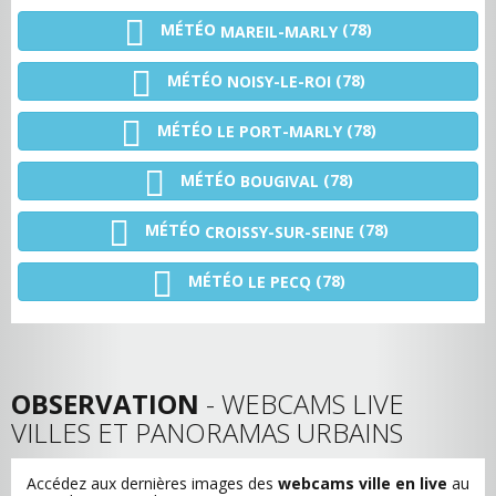
MÉTÉO
(78)
MAREIL-MARLY
MÉTÉO
(78)
NOISY-LE-ROI
MÉTÉO
(78)
LE PORT-MARLY
MÉTÉO
(78)
BOUGIVAL
MÉTÉO
(78)
CROISSY-SUR-SEINE
MÉTÉO
(78)
LE PECQ
OBSERVATION
- WEBCAMS LIVE
VILLES ET PANORAMAS URBAINS
Accédez aux dernières images des
webcams ville en live
au