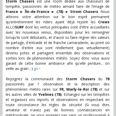
Storm Chasers
est une room dédiée aux chasseurs de
tempête, passionnés de météo aimant faire de l'image de
France
►
Île-de-France
►
(78)
►
Strom Chasers
. Nous
attirons votre attention sur le bon esprit permanent
qu'entretiennent les riders ayant déjà rejoint les
Crews
ALLO
SURF
dont les vertus principales sont d'être accueillants
avec les nouveaux venus, disponibles pour les renseigner
lorsqu'ils sont débutants, et d'avoir su faire régner des valeurs
de partage, d'entraide et de franche camaraderie, au point où
nombre d'entre eux sont réellement (pas virtuellement)
devenu potes et partagent ensemble des observations et
sorties lors de phénomènes météo. Soyez donc vous aussi
garant de cette bonne ambiance afin qu'elle perdure... on
veille au grain ;-)
go !
Rejoignez la communauté des
Storm Chasers
du
78
passionnés par l' observation et la description des
phénomènes météo rares sur
FR, Marly-le-Roi (78)
et sur
les autres villes de
Yvelines (78)
. Echangez sur les tempêtes
et organisez vos reports et observations en respectant en
toute circonstance les règles de sécurité (Si vous êtes
amateur et n'avez pas de bonnes connaissances en
météorologie, ne vous engagez pas sans un professionnel à