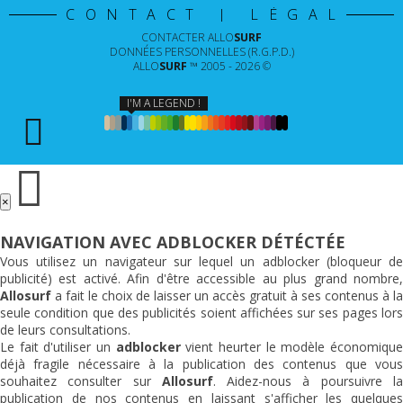
CONTACT | LÉGAL
CONTACTER
ALLO
SURF
DONNÉES PERSONNELLES (R.G.P.D.)
ALLO
SURF
™ 2005 - 2026 ©
I'M A LEGEND !
×
NAVIGATION AVEC ADBLOCKER DÉTÉCTÉE
Vous utilisez un navigateur sur lequel un adblocker (bloqueur de
publicité) est activé. Afin d'être accessible au plus grand nombre,
Allosurf
a fait le choix de laisser un accès gratuit à ses contenus à la
seule condition que des publicités soient affichées sur ses pages lors
de leurs consultations.
Le fait d'utiliser un
adblocker
vient heurter le modèle économiqu
déjà fragile nécessaire à la publication des contenus que vous
souhaitez consulter sur
Allosurf
. Aidez-nous à poursuivre l
publication de nos contenus en laissant s'afficher les quelques