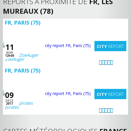
REPORTS A PROXIMITÉ DE
FR, LES
MUREAUX (78)
FR, PARIS (75)
11
CITY
REPORT
AVRI
ZoeAuger
12h00
FR, PARIS (75)
09
CITY
REPORT
DECE
pirates
2017