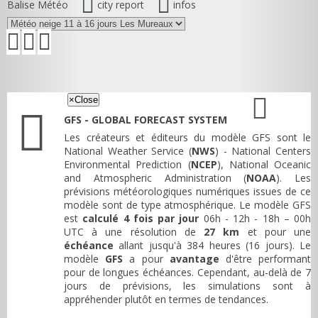
Balise Météo
city report
infos
×
Close
GFS - GLOBAL FORECAST SYSTEM
Les créateurs et éditeurs du modèle GFS sont le
National Weather Service (
NWS
) - National Centers
Environmental Prediction (
NCEP
), National Oceanic
and Atmospheric Administration (
NOAA
). Les
prévisions météorologiques numériques issues de ce
modèle sont de type atmosphérique. Le modèle GFS
est
calculé 4 fois par jour
06h - 12h - 18h – 00h
UTC à une résolution de
27 km
et pour une
échéance
allant jusqu'à 384 heures (16 jours). Le
modèle
GFS
a pour
avantage
d'être performant
pour de longues échéances. Cependant, au-delà de 7
jours de prévisions, les simulations sont à
appréhender plutôt en termes de tendances.