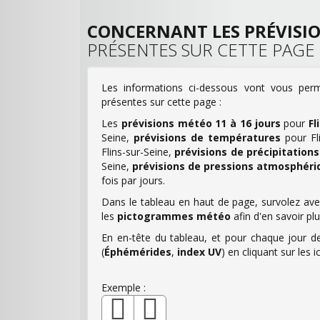
CONCERNANT LES PRÉVISI
PRÉSENTES SUR CETTE PAGE
Les informations ci-dessous vont vous perm
présentes sur cette page :
Les
prévisions météo 11 à 16 jours
pour
Fl
Seine,
prévisions de températures
pour Fl
Flins-sur-Seine,
prévisions de précipitations
Seine,
prévisions de pressions atmosphéri
fois par jours.
Dans le tableau en haut de page, survolez avec
les
pictogrammes météo
afin d'en savoir pl
En en-tête du tableau, et pour chaque jour de
(
Éphémérides
,
index UV
) en cliquant sur le
Exemple :