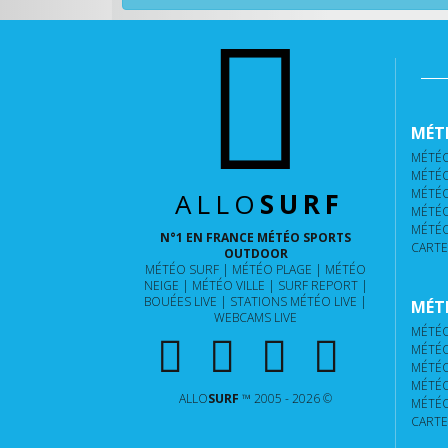
MÉTÉ
MÉTÉO
MÉTÉO
MÉTÉO
ALLO
SURF
MÉTÉO
MÉTÉO
N°1 EN FRANCE MÉTÉO SPORTS
CARTE
OUTDOOR
MÉTÉO SURF
MÉTÉO PLAGE
MÉTÉO
NEIGE
MÉTÉO VILLE
SURF REPORT
BOUÉES LIVE
STATIONS MÉTÉO LIVE
MÉTÉ
WEBCAMS LIVE
MÉTÉO
MÉTÉO
MÉTÉO
MÉTÉO
ALLO
SURF
™ 2005 - 2026 ©
MÉTÉO
CARTE