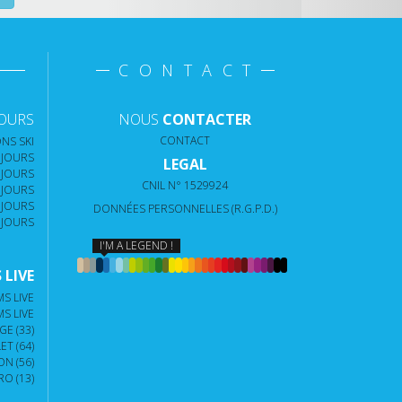
CONTACT
JOURS
NOUS
CONTACTER
CONTACT
NS SKI
 JOURS
LEGAL
 JOURS
CNIL N° 1529924
 JOURS
 JOURS
DONNÉES PERSONNELLES (R.G.P.D.)
 JOURS
I'M A LEGEND !
LIVE
S LIVE
S LIVE
E (33)
T (64)
N (56)
O (13)