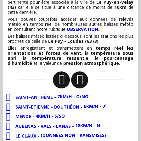
pertinente pour être associée à la ville de
Le Puy-en-Velay
(43)
car elle se situe à une distance de moins de
10km
de
cette dernière.
Vous pouvez toutefois accéder aux données de relevés
météo en temps réel de nombreuses autres balises météo
en consultant notre rubrique
OBSERVATION
.
Les balises météo listées ci-dessous sont les stations les plus
proches de celle de
Le Puy - Loudes (8373)
.
Elles enregistrent et transmettent en
temps réel les
orientations et forces de vent
, la
température sous
abri
, la
température ressentie
, le
pourcentage
d'humidité
et la valeur de
pression atmosphérique
.
7KM/H - O/NO
SAINT-ANTHÈME -
6KM/H - ✗
SAINT-ETIENNE - BOUTHÉON -
4KM/H - S/SO
MENDE -
18KM/H - N
AUBENAS - VALS - LANAS -
(DONNÉES NON TRANSMISES)
LE CLAUX -