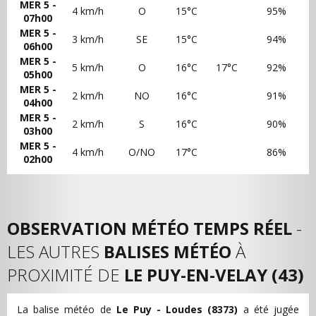
MER 5 -
4 km/h
O
15°C
95%
07h00
MER 5 -
3 km/h
SE
15°C
94%
06h00
MER 5 -
5 km/h
O
16°C
17°C
92%
05h00
MER 5 -
2 km/h
NO
16°C
91%
04h00
MER 5 -
2 km/h
S
16°C
90%
03h00
MER 5 -
4 km/h
O/NO
17°C
86%
02h00
OBSERVATION MÉTÉO TEMPS RÉEL
-
LES AUTRES
BALISES MÉTÉO
À
PROXIMITÉ DE
LE PUY-EN-VELAY (43)
La balise météo de
Le Puy - Loudes (8373)
a été jugée