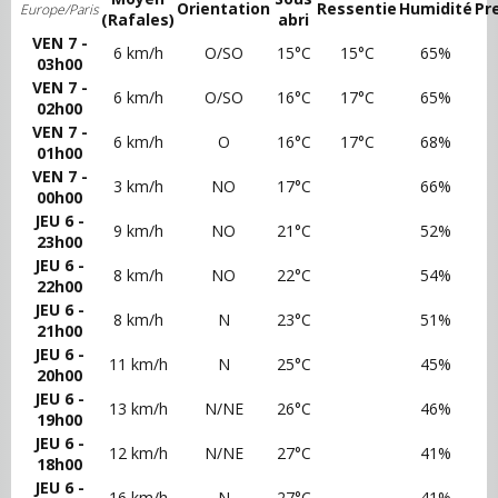
Orientation
Ressentie
Humidité
Pr
Europe/Paris
(Rafales)
abri
VEN 7 -
6 km/h
O/SO
15°C
15°C
65%
03h00
VEN 7 -
6 km/h
O/SO
16°C
17°C
65%
02h00
VEN 7 -
6 km/h
O
16°C
17°C
68%
01h00
VEN 7 -
3 km/h
NO
17°C
66%
00h00
JEU 6 -
9 km/h
NO
21°C
52%
23h00
JEU 6 -
8 km/h
NO
22°C
54%
22h00
JEU 6 -
8 km/h
N
23°C
51%
21h00
JEU 6 -
11 km/h
N
25°C
45%
20h00
JEU 6 -
13 km/h
N/NE
26°C
46%
19h00
JEU 6 -
12 km/h
N/NE
27°C
41%
18h00
JEU 6 -
16 km/h
N
27°C
41%