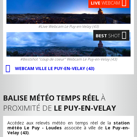
LIVE
WEBCAM
#Live Webcam Le Puy-en-Velay (43)
BEST
SHOT
#Bestshot "coup de coeur" Webcam Le Puy-en-Velay (43)
WEBCAM VILLE LE PUY-EN-VELAY (43)
BALISE MÉTÉO TEMPS RÉEL
À
PROXIMITÉ DE
LE PUY-EN-VELAY
Accédez aux relevés météo en temps réel de la
station
météo Le Puy - Loudes
associée à ville de
Le Puy-en-
Velay (43)
.