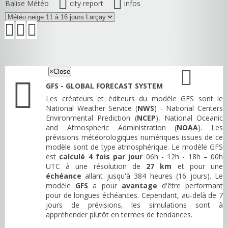
Balise Météo
city report
infos
×
Close
GFS - GLOBAL FORECAST SYSTEM
Les créateurs et éditeurs du modèle GFS sont le
National Weather Service (
NWS
) - National Centers
Environmental Prediction (
NCEP
), National Oceanic
and Atmospheric Administration (
NOAA
). Les
prévisions météorologiques numériques issues de ce
modèle sont de type atmosphérique. Le modèle GFS
est
calculé 4 fois par jour
06h - 12h - 18h – 00h
UTC à une résolution de
27 km
et pour une
échéance
allant jusqu'à 384 heures (16 jours). Le
modèle
GFS
a pour
avantage
d'être performant
pour de longues échéances. Cependant, au-delà de 7
jours de prévisions, les simulations sont à
appréhender plutôt en termes de tendances.