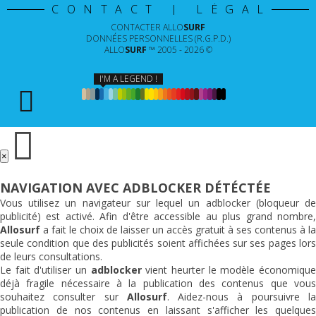
CONTACT | LÉGAL
CONTACTER
ALLO
SURF
DONNÉES PERSONNELLES (R.G.P.D.)
ALLO
SURF
™ 2005 - 2026 ©
I'M A LEGEND !
×
NAVIGATION AVEC ADBLOCKER DÉTÉCTÉE
Vous utilisez un navigateur sur lequel un adblocker (bloqueur de
publicité) est activé. Afin d'être accessible au plus grand nombre,
Allosurf
a fait le choix de laisser un accès gratuit à ses contenus à la
seule condition que des publicités soient affichées sur ses pages lors
de leurs consultations.
Le fait d'utiliser un
adblocker
vient heurter le modèle économiqu
déjà fragile nécessaire à la publication des contenus que vous
souhaitez consulter sur
Allosurf
. Aidez-nous à poursuivre l
publication de nos contenus en laissant s'afficher les quelques