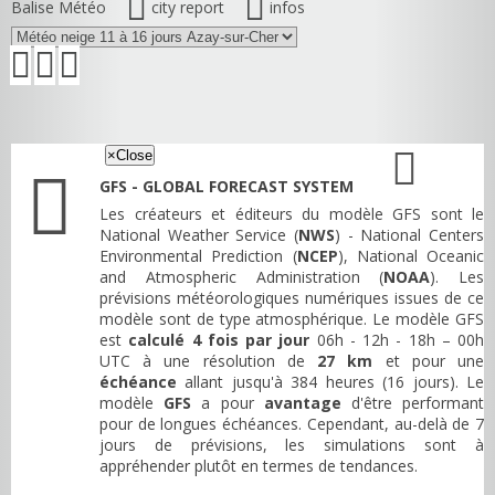
Balise Météo
city report
infos
×
Close
GFS - GLOBAL FORECAST SYSTEM
Les créateurs et éditeurs du modèle GFS sont le
National Weather Service (
NWS
) - National Centers
Environmental Prediction (
NCEP
), National Oceanic
and Atmospheric Administration (
NOAA
). Les
prévisions météorologiques numériques issues de ce
modèle sont de type atmosphérique. Le modèle GFS
est
calculé 4 fois par jour
06h - 12h - 18h – 00h
UTC à une résolution de
27 km
et pour une
échéance
allant jusqu'à 384 heures (16 jours). Le
modèle
GFS
a pour
avantage
d'être performant
pour de longues échéances. Cependant, au-delà de 7
jours de prévisions, les simulations sont à
appréhender plutôt en termes de tendances.