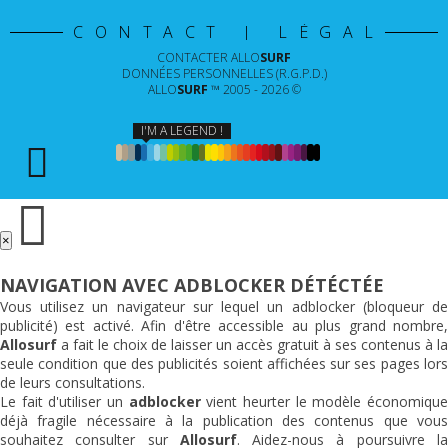
CONTACT | LÉGAL
CONTACTER
ALLO
SURF
DONNÉES PERSONNELLES (R.G.P.D.)
ALLO
SURF
™ 2005 - 2026 ©
I'M A LEGEND !
×
NAVIGATION AVEC ADBLOCKER DÉTÉCTÉE
Vous utilisez un navigateur sur lequel un adblocker (bloqueur de
publicité) est activé. Afin d'être accessible au plus grand nombre,
Allosurf
a fait le choix de laisser un accès gratuit à ses contenus à la
seule condition que des publicités soient affichées sur ses pages lors
de leurs consultations.
Le fait d'utiliser un
adblocker
vient heurter le modèle économiqu
déjà fragile nécessaire à la publication des contenus que vous
souhaitez consulter sur
Allosurf
. Aidez-nous à poursuivre l