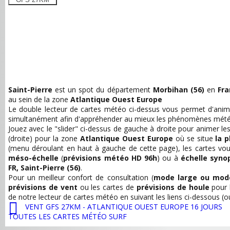
Saint-Pierre
est un spot du département
Morbihan (56)
en
Fr
au sein de la zone
Atlantique Ouest Europe
Le double lecteur de cartes météo ci-dessus vous permet d'anime
simultanément afin d'appréhender au mieux les phénomènes mété
Jouez avec le "slider" ci-dessus de gauche à droite pour animer le
(droite) pour la zone
Atlantique Ouest Europe
où se situe
la p
(menu déroulant en haut à gauche de cette page), les cartes v
méso-échelle
(
prévisions météo HD 96h
) ou à
échelle syno
FR, Saint-Pierre (56)
.
Pour un meilleur confort de consultation (
mode large ou mode
prévisions de vent
ou les cartes de
prévisions de houle
pour 
de notre lecteur de cartes météo en suivant les liens ci-dessous (o
VENT GFS 27KM - ATLANTIQUE OUEST EUROPE 16 JOURS
TOUTES LES CARTES MÉTÉO SURF