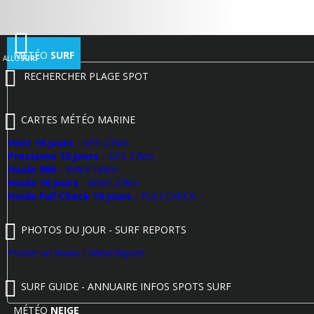
MÉTÉO
SURF
ALLO
SURF
RECHERCHER PLAGE SPOT
CARTES MÉTÉO MARINE
Vent 16 jours
- GFS 27km
Pressions 16 jours
- GFS 27km
Houle 96h
- WW3 16km
Houle 16 jours
- WW3 27km
Houle Full Check 10 jours
- FULLCHECK
PHOTOS DU JOUR - SURF REPORTS
Poster un Wave / Wind Report
SURF GUIDE - ANNUAIRE INFOS SPOTS SURF
MÉTÉO
NEIGE