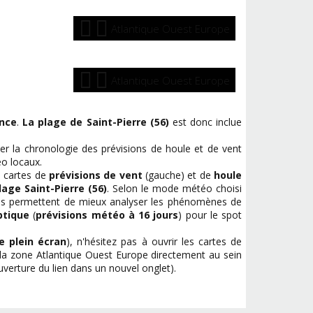
Atlantique Ouest Europe
Atlantique Ouest Europe
ance
.
La plage de Saint-Pierre (56)
est donc inclue
r la chronologie des prévisions de houle et de vent
o locaux.
s cartes de
prévisions de vent
(gauche) et de
houle
lage Saint-Pierre (56)
. Selon le mode météo choisi
ous permettent de mieux analyser les phénomènes de
ptique
(
prévisions météo à 16 jours
) pour le spot
 plein écran
), n'hésitez pas à ouvrir les cartes de
la zone Atlantique Ouest Europe directement au sein
uverture du lien dans un nouvel onglet).