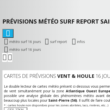
PRÉVISIONS MÉTÉO SURF REPORT SAI
météo surf 16 jours
surf report
infos
météo surf 16 jours
CARTES DE PRÉVISIONS
VENT & HOULE
16 JO
Le double lecteur de cartes météo présent ci-dessous vous permet d
de vent simultanément pour la zone
Atlantique Ouest Europ
possible une analyse globale des phénomènes météo avant de 
beaucoup plus locales pour
Saint-Pierre (56)
. Il suffit de faire co
* : cartes houle non disponibes pour les zones abritées, lacs, rivières, etc...)
GFS 27KM