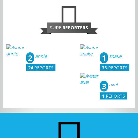
SURF
REPORTERS
2
1
annie
snake
24
REPORTS
33
REPORTS
3
axel
1
REPORTS