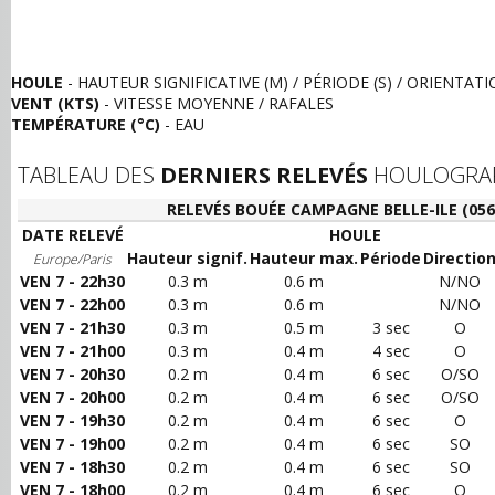
HOULE
- HAUTEUR SIGNIFICATIVE (M) / PÉRIODE (S) / ORIENTAT
VENT (KTS)
- VITESSE MOYENNE / RAFALES
TEMPÉRATURE (°C)
- EAU
TABLEAU DES
DERNIERS RELEVÉS
HOULOGRAPH
RELEVÉS BOUÉE CAMPAGNE BELLE-ILE (056
DATE RELEVÉ
HOULE
Hauteur signif.
Hauteur max.
Période
Directio
Europe/Paris
VEN 7 - 22h30
0.3 m
0.6 m
N/NO
VEN 7 - 22h00
0.3 m
0.6 m
N/NO
VEN 7 - 21h30
0.3 m
0.5 m
3 sec
O
VEN 7 - 21h00
0.3 m
0.4 m
4 sec
O
VEN 7 - 20h30
0.2 m
0.4 m
6 sec
O/SO
VEN 7 - 20h00
0.2 m
0.4 m
6 sec
O/SO
VEN 7 - 19h30
0.2 m
0.4 m
6 sec
O
VEN 7 - 19h00
0.2 m
0.4 m
6 sec
SO
VEN 7 - 18h30
0.2 m
0.4 m
6 sec
SO
VEN 7 - 18h00
0.2 m
0.4 m
6 sec
O