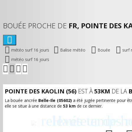
BOUÉE PROCHE DE
FR, POINTE DES K
météo surf 16 jours
Balise météo
Bouée
surf 
météo surf 16 jours
POINTE DES KAOLIN (56)
EST À
53KM
DE LA
B
La bouée ancrée
Belle-Ile (05602)
a été jugée pertinente pour êt
elle se situe à une distance de
53 km
de ce dernier.