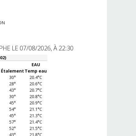
ION
E LE 07/08/2026, À 22:30
02)
EAU
n
Étalement
Temp eau
30°
20.4°C
28°
20.6°C
43°
20.7°C
30°
20.8°C
45°
20.9°C
54°
21.1°C
45°
21.3°C
57°
21.4°C
52°
21.5°C
43°
21.8°C