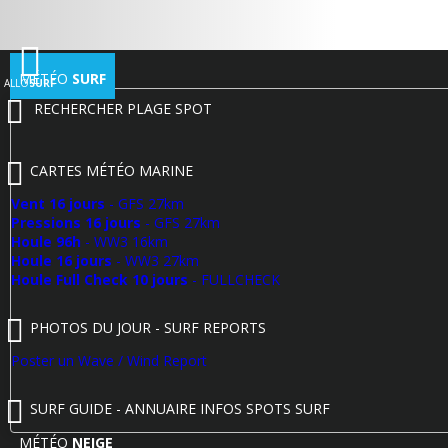
MÉTÉO
SURF
ALLO
SURF
RECHERCHER PLAGE SPOT
CARTES MÉTÉO MARINE
Vent 16 jours
- GFS 27km
Pressions 16 jours
- GFS 27km
Houle 96h
- WW3 16km
Houle 16 jours
- WW3 27km
Houle Full Check 10 jours
- FULLCHECK
PHOTOS DU JOUR - SURF REPORTS
Poster un Wave / Wind Report
SURF GUIDE - ANNUAIRE INFOS SPOTS SURF
MÉTÉO
NEIGE