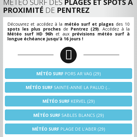
MÉTÉO SURF DES
PLAGES ET SPOTS À
PROXIMITÉ
DE
PENTREZ
Découvrez et accédez à la
météo surf et plages
des 10
spots les plus proches
de
Pentrez (29)
. Accédez à la
Météo surf HD 96h
et aux
prévisions météo surf à
longue échéance jusqu'à 16 jours !
MÉTÉO SURF
PORS AR VAG (29)
MÉTÉO SURF
SAINTE-ANNE LA PALUD (29)
MÉTÉO SURF
KERVEL (29)
MÉTÉO SURF
SABLES BLANCS (29)
MÉTÉO SURF
PLAGE DE L'ABER (29)