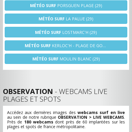
MÉTÉO SURF
PORSGUEN PLAGE (29)
MÉTÉO SURF
LA PALUE (29)
MÉTÉO SURF
LOSTMARC'H (29)
MÉTÉO SURF
KERLOC'H - PLAGE DE GOULIEN (29)
MÉTÉO SURF
MOULIN BLANC (29)
OBSERVATION
- WEBCAMS LIVE
PLAGES ET SPOTS
Accédez aux dernières images des
webcams surf en live
au sein de notre rubrique
OBSERVATION > LIVE WEBCAMS
.
Près de
180 webcams
dont près de 60 implantées sur les
plages et spots de france métropolitaine.